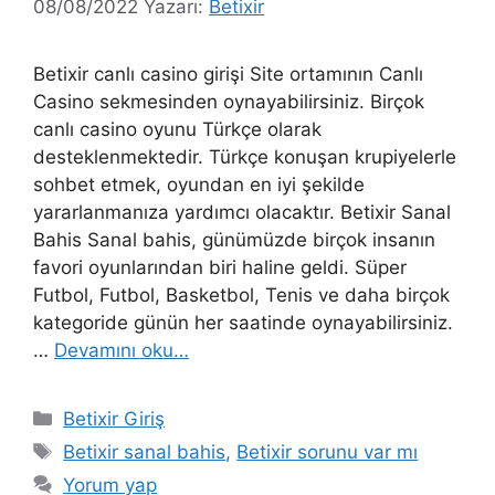
08/08/2022
Yazarı:
Betixir
Betixir canlı casino girişi Site ortamının Canlı
Casino sekmesinden oynayabilirsiniz. Birçok
canlı casino oyunu Türkçe olarak
desteklenmektedir. Türkçe konuşan krupiyelerle
sohbet etmek, oyundan en iyi şekilde
yararlanmanıza yardımcı olacaktır. Betixir Sanal
Bahis Sanal bahis, günümüzde birçok insanın
favori oyunlarından biri haline geldi. Süper
Futbol, ​​Futbol, ​​​​Basketbol, ​​​​Tenis ve daha birçok
kategoride günün her saatinde oynayabilirsiniz.
…
Devamını oku…
Kategoriler
Betixir Giriş
Etiketler
Betixir sanal bahis
,
Betixir sorunu var mı
Yorum yap