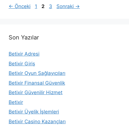
Sayfa
Sayfa
Sayfa
←
Önceki
1
2
3
Sonraki
→
Son Yazılar
Betixir Adresi
Betixir Giriş
Betixir Oyun Sağlayıcıları
Betixir Finansal Güvenlik
Betixir Güvenilir Hizmet
Betixir
Betixir Üyelik İşlemleri
Betixir Casino Kazançları