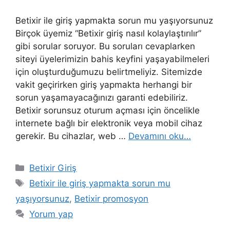
Betixir ile giriş yapmakta sorun mu yaşıyorsunuz
Birçok üyemiz “Betixir giriş nasıl kolaylaştırılır”
gibi sorular soruyor. Bu soruları cevaplarken
siteyi üyelerimizin bahis keyfini yaşayabilmeleri
için oluşturduğumuzu belirtmeliyiz. Sitemizde
vakit geçirirken giriş yapmakta herhangi bir
sorun yaşamayacağınızı garanti edebiliriz.
Betixir sorunsuz oturum açması için öncelikle
internete bağlı bir elektronik veya mobil cihaz
gerekir. Bu cihazlar, web …
Devamını oku…
Kategoriler
Betixir Giriş
Etiketler
Betixir ile giriş yapmakta sorun mu
yaşıyorsunuz
,
Betixir promosyon
Yorum yap