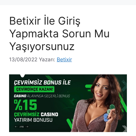
Betixir İle Giriş
Yapmakta Sorun Mu
Yaşıyorsunuz
13/08/2022
Yazarı:
Betixir