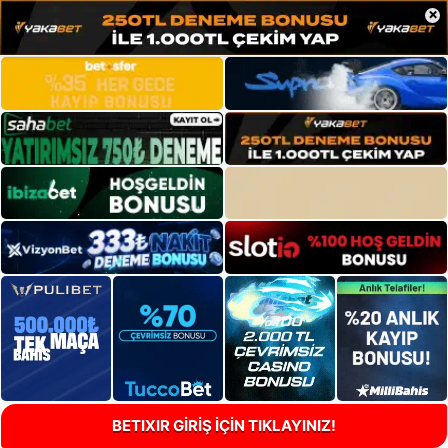
×
BETIXIR GİRİŞ İÇİN TIKLAYINIZ!