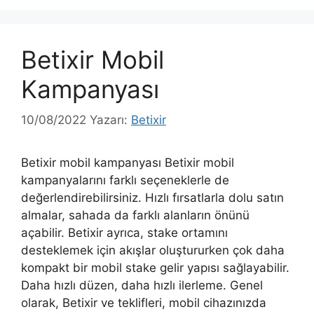
Betixir Mobil
Kampanyası
10/08/2022
Yazarı:
Betixir
Betixir mobil kampanyası Betixir mobil
kampanyalarını farklı seçeneklerle de
değerlendirebilirsiniz. Hızlı fırsatlarla dolu satın
almalar, sahada da farklı alanların önünü
açabilir. Betixir ayrıca, stake ortamını
desteklemek için akışlar oluştururken çok daha
kompakt bir mobil stake gelir yapısı sağlayabilir.
Daha hızlı düzen, daha hızlı ilerleme. Genel
olarak, Betixir ve teklifleri, mobil cihazınızda