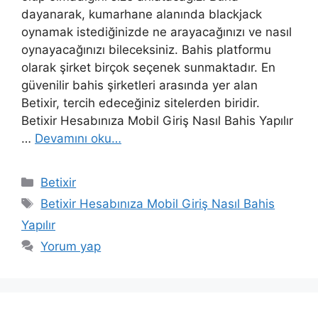
dayanarak, kumarhane alanında blackjack
oynamak istediğinizde ne arayacağınızı ve nasıl
oynayacağınızı bileceksiniz. Bahis platformu
olarak şirket birçok seçenek sunmaktadır. En
güvenilir bahis şirketleri arasında yer alan
Betixir, tercih edeceğiniz sitelerden biridir.
Betixir Hesabınıza Mobil Giriş Nasıl Bahis Yapılır
…
Devamını oku…
Kategoriler
Betixir
Etiketler
Betixir Hesabınıza Mobil Giriş Nasıl Bahis
Yapılır
Yorum yap