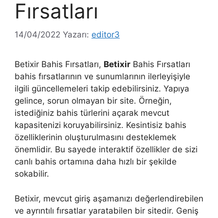
Fırsatları
14/04/2022
Yazarı:
editor3
Betixir Bahis Fırsatları,
Betixir
Bahis Fırsatları
bahis fırsatlarının ve sunumlarının ilerleyişiyle
ilgili güncellemeleri takip edebilirsiniz. Yapıya
gelince, sorun olmayan bir site. Örneğin,
istediğiniz bahis türlerini açarak mevcut
kapasitenizi koruyabilirsiniz. Kesintisiz bahis
özelliklerinin oluşturulmasını desteklemek
önemlidir. Bu sayede interaktif özellikler de sizi
canlı bahis ortamına daha hızlı bir şekilde
sokabilir.
Betixir, mevcut giriş aşamanızı değerlendirebilen
ve ayrıntılı fırsatlar yaratabilen bir sitedir. Geniş