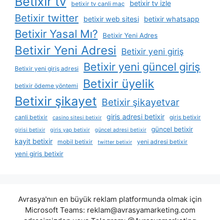
Betixir tv
betixir tv izle
betixir tv canli maç
Betixir twitter
betixir web sitesi
betixir whatsapp
Betixir Yasal Mı?
Betixir Yeni Adres
Betixir Yeni Adresi
Betixir yeni giriş
Betixir yeni güncel giriş
Betixir yeni giriş adresi
Betixir üyelik
betixir ödeme yöntemi
Betixir şikayet
Betixir şikayetvar
giris adresi betixir
canli betixir
giris betixir
casino sitesi betixir
güncel betixir
girisi betixir
giris yap betixir
güncel adresi betixir
kayit betixir
mobil betixir
yeni adresi betixir
twitter betixir
yeni giris betixir
Avrasya'nın en büyük reklam platformunda olmak için
Microsoft Teams:
reklam@avrasyamarketing.com