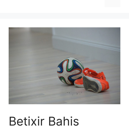
Betixir Bahis