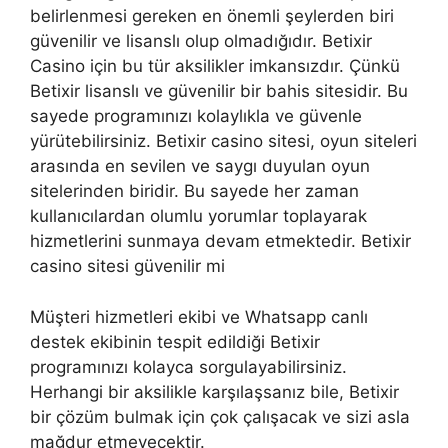
belirlenmesi gereken en önemli şeylerden biri
güvenilir ve lisanslı olup olmadığıdır. Betixir
Casino için bu tür aksilikler imkansızdır. Çünkü
Betixir lisanslı ve güvenilir bir bahis sitesidir. Bu
sayede programınızı kolaylıkla ve güvenle
yürütebilirsiniz. Betixir casino sitesi, oyun siteleri
arasında en sevilen ve saygı duyulan oyun
sitelerinden biridir. Bu sayede her zaman
kullanıcılardan olumlu yorumlar toplayarak
hizmetlerini sunmaya devam etmektedir. Betixir
casino sitesi güvenilir mi
Müşteri hizmetleri ekibi ve Whatsapp canlı
destek ekibinin tespit edildiği Betixir
programınızı kolayca sorgulayabilirsiniz.
Herhangi bir aksilikle karşılaşsanız bile, Betixir
bir çözüm bulmak için çok çalışacak ve sizi asla
mağdur etmeyecektir.