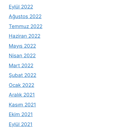
Eylül 2022
Ağustos 2022
Temmuz 2022
Haziran 2022
Mayıs 2022
Nisan 2022
Mart 2022
Şubat 2022
Ocak 2022
Aralık 2021
Kasım 2021
Ekim 2021
Eylül 2021