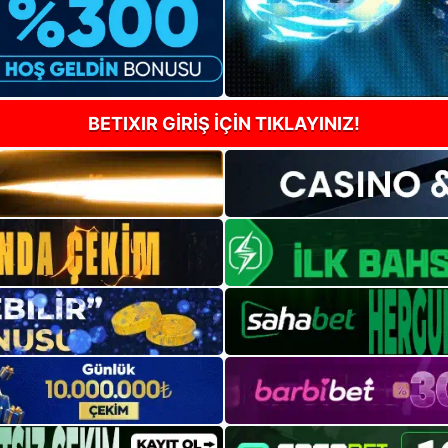
BETIXIR GİRİŞ İÇİN TIKLAYINIZ!