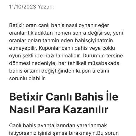
11/10/2023
Yazarı:
Betixir oran canlı bahis nasıl oynanır eğer
oranlar tıkladıktan hemen sonra değişirse, yeni
oranlar onları tahmin eden bahisçiyi tatmin
etmeyebilir. Kuponlar canlı bahis veya çoklu
oyun şeklinde hazırlanmalıdır. Durumun tersine
dönmesi nedeniyle, her tehlikeli müsabakada
bahis ortamı değiştiğinden kupon üretimi
sorunlu olabilir.
Betixir Canlı Bahis İle
Nasıl Para Kazanılır
Canlı bahis avantajlarından yararlanmak
istiyorsanız işinizi şansa bırakmayın.Bu sorun