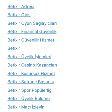
Betixir Adresi
Betixir Giriş
Betixir Oyun Sağlayıcıları
Betixir Finansal Güvenlik
Betixir Güvenilir Hizmet
Betixir
Betixir Üyelik İşlemleri
Betixir Casino Kazançları
Betixir Kusursuz Hizmet
Betixir Satranç Başarısı
Betixir Spor Popülerliği
Betixir Üyelik Bölümü
Betixir Maçı İzleyin