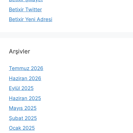
Betixir Twitter
Betixir Yeni Adresi
Arşivler
Temmuz 2026
Haziran 2026
Eylül 2025
Haziran 2025
Mayıs 2025
Şubat 2025
Ocak 2025