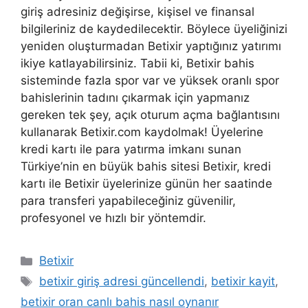
giriş adresiniz değişirse, kişisel ve finansal
bilgileriniz de kaydedilecektir. Böylece üyeliğinizi
yeniden oluşturmadan Betixir yaptığınız yatırımı
ikiye katlayabilirsiniz. Tabii ki, Betixir bahis
sisteminde fazla spor var ve yüksek oranlı spor
bahislerinin tadını çıkarmak için yapmanız
gereken tek şey, açık oturum açma bağlantısını
kullanarak Betixir.com kaydolmak! Üyelerine
kredi kartı ile para yatırma imkanı sunan
Türkiye’nin en büyük bahis sitesi Betixir, kredi
kartı ile Betixir üyelerinize günün her saatinde
para transferi yapabileceğiniz güvenilir,
profesyonel ve hızlı bir yöntemdir.
Kategoriler
Betixir
Etiketler
betixir giriş adresi güncellendi
,
betixir kayit
,
betixir oran canlı bahis nasıl oynanır