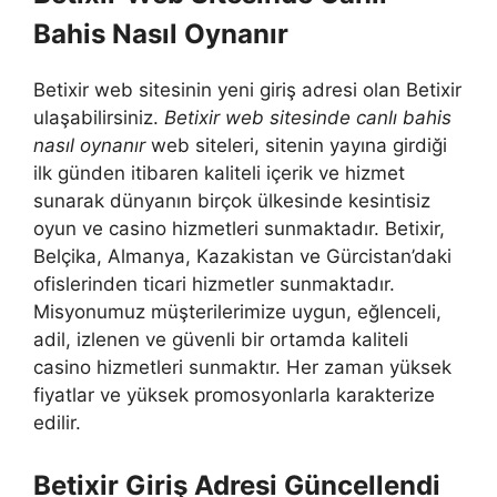
Bahis Nasıl Oynanır
Betixir web sitesinin yeni giriş adresi olan Betixir
ulaşabilirsiniz.
Betixir web sitesinde canlı bahis
nasıl oynanır
web siteleri, sitenin yayına girdiği
ilk günden itibaren kaliteli içerik ve hizmet
sunarak dünyanın birçok ülkesinde kesintisiz
oyun ve casino hizmetleri sunmaktadır. Betixir,
Belçika, Almanya, Kazakistan ve Gürcistan’daki
ofislerinden ticari hizmetler sunmaktadır.
Misyonumuz müşterilerimize uygun, eğlenceli,
adil, izlenen ve güvenli bir ortamda kaliteli
casino hizmetleri sunmaktır. Her zaman yüksek
fiyatlar ve yüksek promosyonlarla karakterize
edilir.
Betixir Giriş Adresi Güncellendi