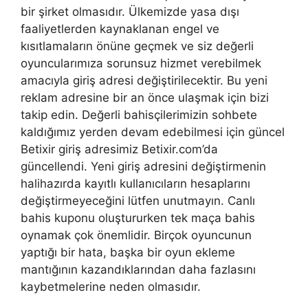
bir şirket olmasıdır. Ülkemizde yasa dışı
faaliyetlerden kaynaklanan engel ve
kısıtlamaların önüne geçmek ve siz değerli
oyuncularımıza sorunsuz hizmet verebilmek
amacıyla giriş adresi değiştirilecektir. Bu yeni
reklam adresine bir an önce ulaşmak için bizi
takip edin. Değerli bahisçilerimizin sohbete
kaldığımız yerden devam edebilmesi için güncel
Betixir giriş adresimiz Betixir.com’da
güncellendi. Yeni giriş adresini değiştirmenin
halihazırda kayıtlı kullanıcıların hesaplarını
değiştirmeyeceğini lütfen unutmayın. Canlı
bahis kuponu oluştururken tek maça bahis
oynamak çok önemlidir. Birçok oyuncunun
yaptığı bir hata, başka bir oyun ekleme
mantığının kazandıklarından daha fazlasını
kaybetmelerine neden olmasıdır.