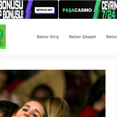
Betixir Giriş
Betixir Şikayet
Betixi