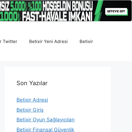
r Twitter
Betixir Yeni Adresi
Betixir
Son Yazılar
Betixir Adresi
Betixir Giriş
Betixir Oyun Sağlayıcıları
Betixir Finansal Güvenlik