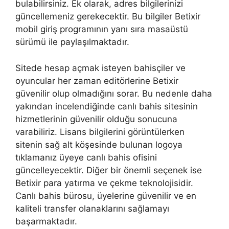
bulabilirsiniz. Ek olarak, adres bilgilerinizi
güncellemeniz gerekecektir. Bu bilgiler Betixir
mobil giriş programının yanı sıra masaüstü
sürümü ile paylaşılmaktadır.
Sitede hesap açmak isteyen bahisçiler ve
oyuncular her zaman editörlerine Betixir
güvenilir olup olmadığını sorar. Bu nedenle daha
yakından incelendiğinde canlı bahis sitesinin
hizmetlerinin güvenilir olduğu sonucuna
varabiliriz. Lisans bilgilerini görüntülerken
sitenin sağ alt köşesinde bulunan logoya
tıklamanız üyeye canlı bahis ofisini
güncelleyecektir. Diğer bir önemli seçenek ise
Betixir para yatırma ve çekme teknolojisidir.
Canlı bahis bürosu, üyelerine güvenilir ve en
kaliteli transfer olanaklarını sağlamayı
başarmaktadır.