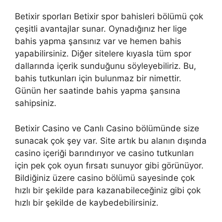
Betixir sporları Betixir spor bahisleri bölümü çok
çeşitli avantajlar sunar. Oynadığınız her lige
bahis yapma şansınız var ve hemen bahis
yapabilirsiniz. Diğer sitelere kıyasla tüm spor
dallarında içerik sunduğunu söyleyebiliriz. Bu,
bahis tutkunları için bulunmaz bir nimettir.
Günün her saatinde bahis yapma şansına
sahipsiniz.
Betixir Casino ve Canlı Casino bölümünde size
sunacak çok şey var. Site artık bu alanın dışında
casino içeriği barındırıyor ve casino tutkunları
için pek çok oyun fırsatı sunuyor gibi görünüyor.
Bildiğiniz üzere casino bölümü sayesinde çok
hızlı bir şekilde para kazanabileceğiniz gibi çok
hızlı bir şekilde de kaybedebilirsiniz.