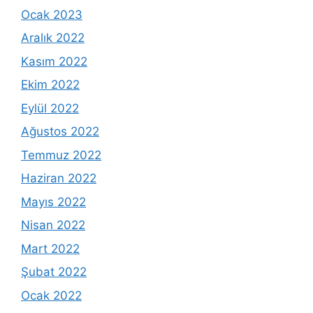
Ocak 2023
Aralık 2022
Kasım 2022
Ekim 2022
Eylül 2022
Ağustos 2022
Temmuz 2022
Haziran 2022
Mayıs 2022
Nisan 2022
Mart 2022
Şubat 2022
Ocak 2022