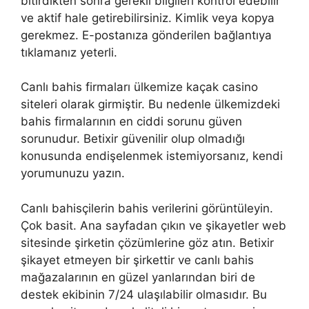
bitirdikten sonra gerekli bilgileri kontrol edebilir
ve aktif hale getirebilirsiniz. Kimlik veya kopya
gerekmez. E-postanıza gönderilen bağlantıya
tıklamanız yeterli.
Canlı bahis firmaları ülkemize kaçak casino
siteleri olarak girmiştir. Bu nedenle ülkemizdeki
bahis firmalarının en ciddi sorunu güven
sorunudur. Betixir güvenilir olup olmadığı
konusunda endişelenmek istemiyorsanız, kendi
yorumunuzu yazın.
Canlı bahisçilerin bahis verilerini görüntüleyin.
Çok basit. Ana sayfadan çıkın ve şikayetler web
sitesinde şirketin çözümlerine göz atın. Betixir
şikayet etmeyen bir şirkettir ve canlı bahis
mağazalarının en güzel yanlarından biri de
destek ekibinin 7/24 ulaşılabilir olmasıdır. Bu