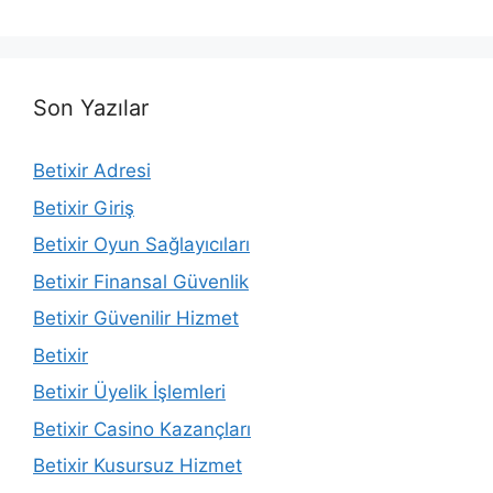
Son Yazılar
Betixir Adresi
Betixir Giriş
Betixir Oyun Sağlayıcıları
Betixir Finansal Güvenlik
Betixir Güvenilir Hizmet
Betixir
Betixir Üyelik İşlemleri
Betixir Casino Kazançları
Betixir Kusursuz Hizmet