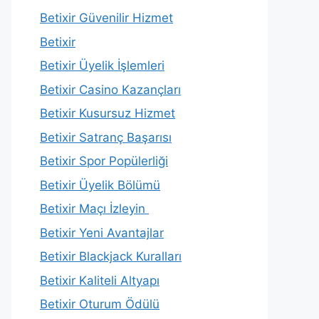
Betixir Güvenilir Hizmet
Betixir
Betixir Üyelik İşlemleri
Betixir Casino Kazançları
Betixir Kusursuz Hizmet
Betixir Satranç Başarısı
Betixir Spor Popülerliği
Betixir Üyelik Bölümü
Betixir Maçı İzleyin
Betixir Yeni Avantajlar
Betixir Blackjack Kuralları
Betixir Kaliteli Altyapı
Betixir Oturum Ödülü