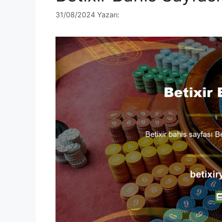
31/08/2024
Yazarı: