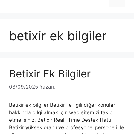
betixir ek bilgiler
Betixir Ek Bilgiler
03/09/2025
Yazarı:
Betixir ek bilgiler Betixir ile ilgili diğer konular
hakkında bilgi almak için web sitemizi takip
etmelisiniz. Betixir Real -Time Destek Hattı.
Betixir yüksek oranlı ve profesyonel personeli ile