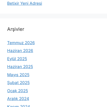
Betixir Yeni Adresi
Arşivler
Temmuz 2026
Haziran 2026
Eylül 2025
Haziran 2025
Mayıs 2025
Şubat 2025
Ocak 2025
Aralık 2024
Kasım 2024