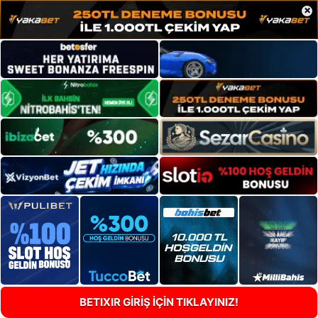
×
BETIXIR GİRİŞ İÇİN TIKLAYINIZ!