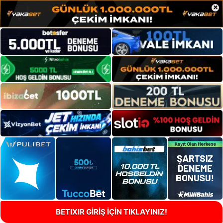
×
BETIXIR GİRİŞ İÇİN TIKLAYINIZ!