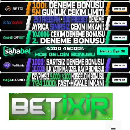
İçeriğe
atla
Menü