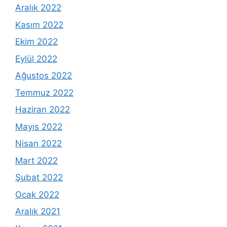
Aralık 2022
Kasım 2022
Ekim 2022
Eylül 2022
Ağustos 2022
Temmuz 2022
Haziran 2022
Mayıs 2022
Nisan 2022
Mart 2022
Şubat 2022
Ocak 2022
Aralık 2021