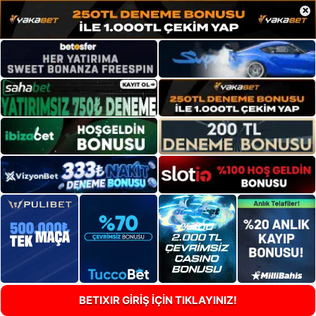
×
BETIXIR GİRİŞ İÇİN TIKLAYINIZ!