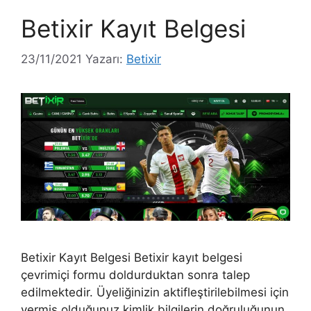
Betixir Kayıt Belgesi
23/11/2021
Yazarı:
Betixir
Betixir Kayıt Belgesi Betixir kayıt belgesi
çevrimiçi formu doldurduktan sonra talep
edilmektedir. Üyeliğinizin aktifleştirilebilmesi için
vermiş olduğunuz kimlik bilgilerin doğruluğunun