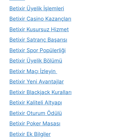
Betixir Üyelik İşlemleri
Betixir Casino Kazançları
Betixir Kusursuz Hizmet
Betixir Satranç Başarısı
Betixir Spor Popülerliği
Betixir Üyelik Bölümü
Betixir Maçı İzleyin
Betixir Yeni Avantajlar
Betixir Blackjack Kuralları
Betixir Kaliteli Altyapı
Betixir Oturum Ödülü
Betixir Poker Masası
Betixir Ek Bilgiler