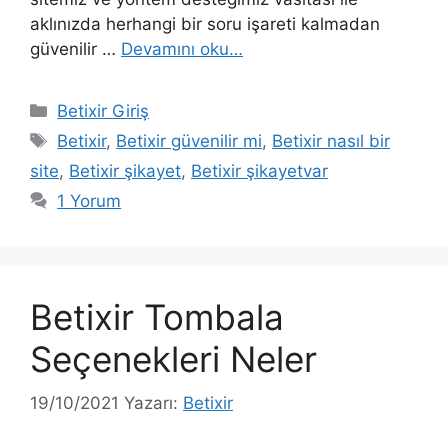
aklınızda herhangi bir soru işareti kalmadan
güvenilir …
Devamını oku…
Kategoriler
Betixir Giriş
Etiketler
Betixir
,
Betixir güvenilir mi
,
Betixir nasıl bir
site
,
Betixir şikayet
,
Betixir şikayetvar
1 Yorum
Betixir Tombala
Seçenekleri Neler
19/10/2021
Yazarı:
Betixir