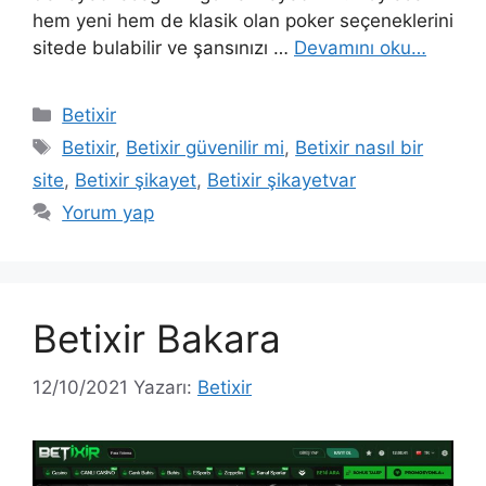
hem yeni hem de klasik olan poker seçeneklerini
sitede bulabilir ve şansınızı …
Devamını oku…
Kategoriler
Betixir
Etiketler
Betixir
,
Betixir güvenilir mi
,
Betixir nasıl bir
site
,
Betixir şikayet
,
Betixir şikayetvar
Yorum yap
Betixir Bakara
12/10/2021
Yazarı:
Betixir