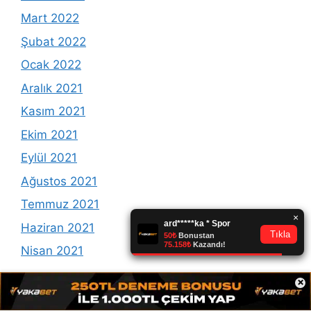
Mart 2022
Şubat 2022
Ocak 2022
Aralık 2021
Kasım 2021
Ekim 2021
Eylül 2021
Ağustos 2021
Temmuz 2021
Haziran 2021
Nisan 2021
×