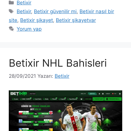
Kategoriler
Betixir
Etiketler
Betixir
,
Betixir güvenilir mi
,
Betixir nasıl bir
site
,
Betixir şikayet
,
Betixir şikayetvar
Yorum yap
Betixir NHL Bahisleri
28/09/2021
Yazarı:
Betixir