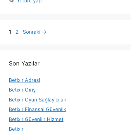
Yorum yap
Sayfa
Sayfa
1
2
Sonraki
→
Son Yazılar
Betixir Adresi
Betixir Giriş
Betixir Oyun Sağlayıcıları
Betixir Finansal Güvenlik
Betixir Güvenilir Hizmet
Betixir