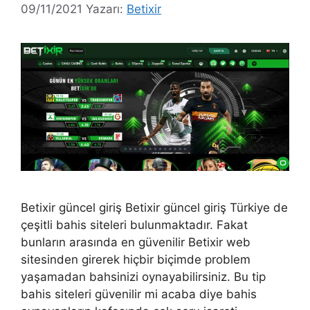
09/11/2021
Yazarı:
Betixir
Betixir güncel giriş Betixir güncel giriş Türkiye de
çeşitli bahis siteleri bulunmaktadır. Fakat
bunların arasında en güvenilir Betixir web
sitesinden girerek hiçbir biçimde problem
yaşamadan bahsinizi oynayabilirsiniz. Bu tip
bahis siteleri güvenilir mi acaba diye bahis