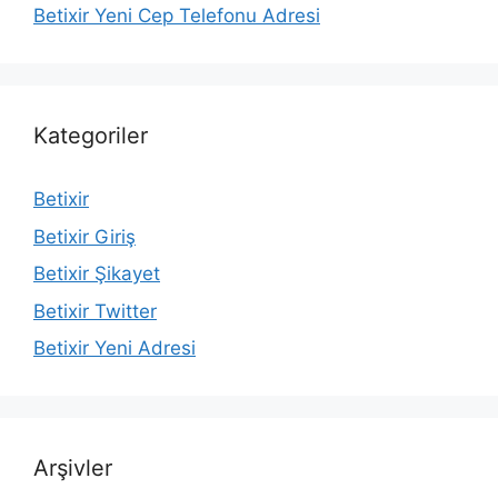
Betixir Yeni Cep Telefonu Adresi
Kategoriler
Betixir
Betixir Giriş
Betixir Şikayet
Betixir Twitter
Betixir Yeni Adresi
Arşivler