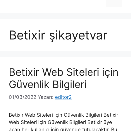
Betixir şikayetvar
Betixir Web Siteleri için
Güvenlik Bilgileri
01/03/2022
Yazarı:
editor2
Betixir Web Siteleri için Güvenlik Bilgileri Betixir
Web Siteleri için Güvenlik Bilgileri Betixir üye
açan her kullanıcı için güvende tutulacaktır. Bu