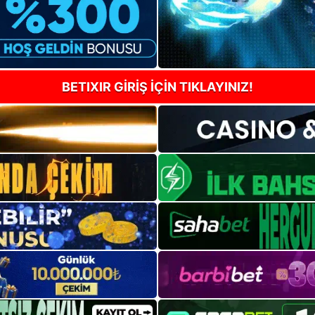
BETIXIR GİRİŞ İÇİN TIKLAYINIZ!