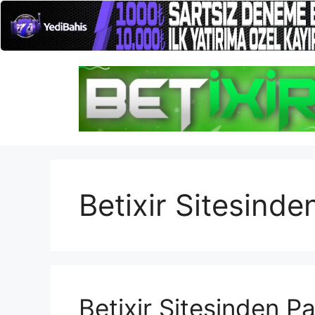
İçeriğe
atla
Betixir Sitesinde
Betixir Sitesinden P