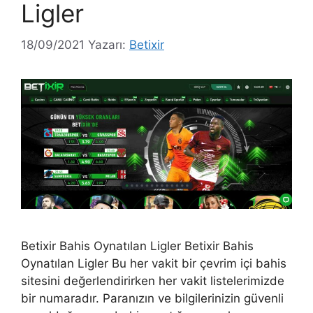
Ligler
18/09/2021
Yazarı:
Betixir
Betixir Bahis Oynatılan Ligler Betixir Bahis
Oynatılan Ligler Bu her vakit bir çevrim içi bahis
sitesini değerlendirirken her vakit listelerimizde
bir numaradır. Paranızın ve bilgilerinizin güvenli