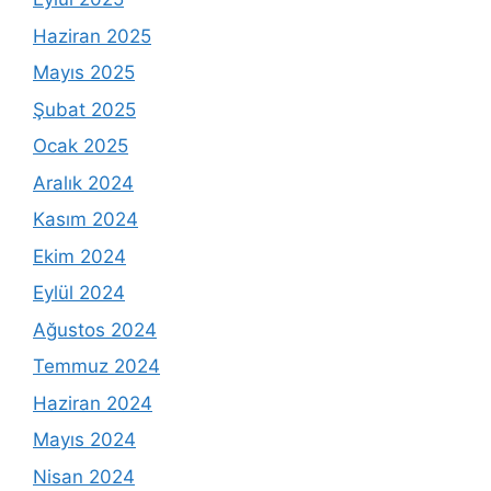
Haziran 2025
Mayıs 2025
Şubat 2025
Ocak 2025
Aralık 2024
Kasım 2024
Ekim 2024
Eylül 2024
Ağustos 2024
Temmuz 2024
Haziran 2024
Mayıs 2024
Nisan 2024