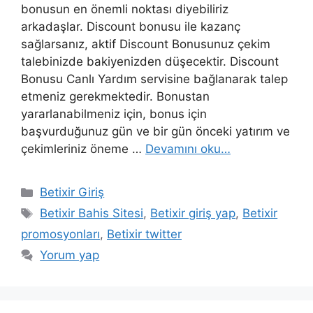
bonusun en önemli noktası diyebiliriz
arkadaşlar. Discount bonusu ile kazanç
sağlarsanız, aktif Discount Bonusunuz çekim
talebinizde bakiyenizden düşecektir. Discount
Bonusu Canlı Yardım servisine bağlanarak talep
etmeniz gerekmektedir. Bonustan
yararlanabilmeniz için, bonus için
başvurduğunuz gün ve bir gün önceki yatırım ve
çekimleriniz öneme …
Devamını oku…
Kategoriler
Betixir Giriş
Etiketler
Betixir Bahis Sitesi
,
Betixir giriş yap
,
Betixir
promosyonları
,
Betixir twitter
Yorum yap