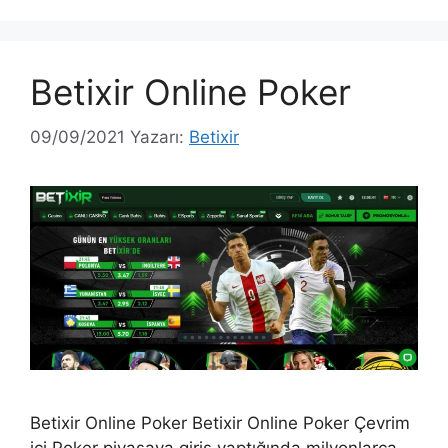
Betixir Online Poker
09/09/2021
Yazarı:
Betixir
Betixir Online Poker Betixir Online Poker Çevrim
içi Poker piyasaya giriş yaptığında milyonlarca