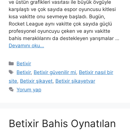
ve üstün grafikleri vasıtası ile büyük övgüyle
karşılaştı ve çok sayıda espor oyuncusu kitlesi
kısa vakitte onu sevmeye başladı. Bugün,
Rocket League aynı vakitte çok sayıda güçlü
profesyonel oyuncuyu çeken ve aynı vakitte
bahis meraklılarını da destekleyen yarışmalar …
Devamını oku…
Kategoriler
Betixir
Etiketler
Betixir
,
Betixir güvenilir mi
,
Betixir nasıl bir
site
,
Betixir şikayet
,
Betixir şikayetvar
Yorum yap
Betixir Bahis Oynatılan