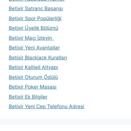
Betixir Satranç Başarısı
Betixir Spor Popülerliği
Betixir Üyelik Bölümü
Betixir Maçı İzleyin
Betixir Yeni Avantajlar
Betixir Blackjack Kuralları
Betixir Kaliteli Altyapı
Betixir Oturum Ödülü
Betixir Poker Masası
Betixir Ek Bilgiler
Betixir Yeni Cep Telefonu Adresi