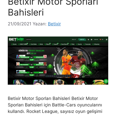
Betixir Motor Sporları
Bahisleri
21/09/2021
Yazarı:
Betixir
Betixir Motor Sporları Bahisleri Betixir Motor
Sporları Bahisleri için Battle-Cars oyuncularını
kullandı. Rocket League, sayısız oyun gelişimi