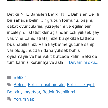
Betixir NHL Bahisleri Betixir NHL Bahisleri Belirli
bir sahada belirli bir grubun formunu, başını,
sakat oyuncularını, yüzeylerini ve eğilimlerini
inceleyin. İstatistikler açısından çok yüksek şey
var, yine bahis stratejinize bu şekilde katkıda
bulunabilirsiniz. Asla kaybetme gücüne sahip
var olduğunuzdan daha yüksek bahis
oynamayın ve her vakit bütçede kalın. Belki de
tüm karınızı korumayı ve asla …
Devamını oku…
Kategoriler
Betixir
Etiketler
Betixir
,
Betixir nasıl bir site
,
Betixir şikayet
,
Betixir şikayetvar
,
Betixir üvenilir mi
Yorum yap