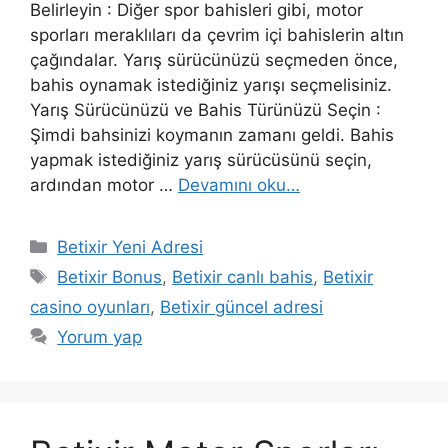
Belirleyin : Diğer spor bahisleri gibi, motor
sporları meraklıları da çevrim içi bahislerin altın
çağındalar. Yarış sürücünüzü seçmeden önce,
bahis oynamak istediğiniz yarışı seçmelisiniz.
Yarış Sürücünüzü ve Bahis Türünüzü Seçin :
Şimdi bahsinizi koymanın zamanı geldi. Bahis
yapmak istediğiniz yarış sürücüsünü seçin,
ardından motor …
Devamını oku…
Kategoriler
Betixir Yeni Adresi
Etiketler
Betixir Bonus
,
Betixir canlı bahis
,
Betixir
casino oyunları
,
Betixir güncel adresi
Yorum yap