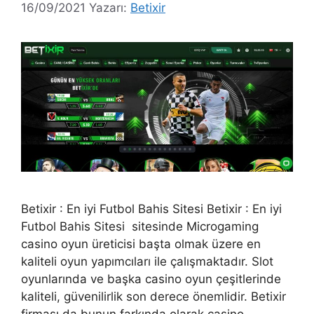
16/09/2021
Yazarı:
Betixir
Betixir : En iyi Futbol Bahis Sitesi Betixir : En iyi
Futbol Bahis Sitesi sitesinde Microgaming
casino oyun üreticisi başta olmak üzere en
kaliteli oyun yapımcıları ile çalışmaktadır. Slot
oyunlarında ve başka casino oyun çeşitlerinde
kaliteli, güvenilirlik son derece önemlidir. Betixir
firması da bunun farkında olarak casino