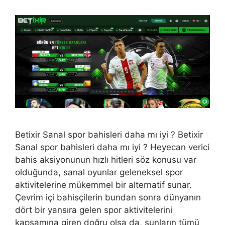
Betixir Sanal spor bahisleri daha mı iyi ? Betixir
Sanal spor bahisleri daha mı iyi ? Heyecan verici
bahis aksiyonunun hızlı hitleri söz konusu var
olduğunda, sanal oyunlar geleneksel spor
aktivitelerine mükemmel bir alternatif sunar.
Çevrim içi bahisçilerin bundan sonra dünyanın
dört bir yansıra gelen spor aktivitelerini
kapsamına giren doğru olsa da, şunların tümü