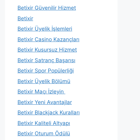
Betixir Güvenilir Hizmet
Betixir
Betixir Üyelik İşlemleri
Betixir Casino Kazançları
Betixir Kusursuz Hizmet
Betixir Satranç Başarısı
Betixir Spor Popülerliği
Betixir Üyelik Bölümü
Betixir Maçı İzleyin
Betixir Yeni Avantajlar
Betixir Blackjack Kuralları
Betixir Kaliteli Altyapı
Betixir Oturum Ödülü