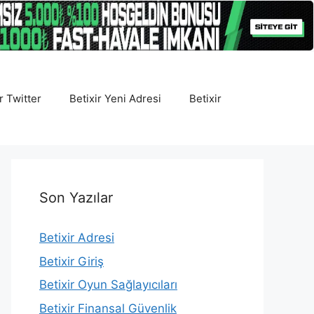
r Twitter
Betixir Yeni Adresi
Betixir
Son Yazılar
Betixir Adresi
Betixir Giriş
Betixir Oyun Sağlayıcıları
Betixir Finansal Güvenlik