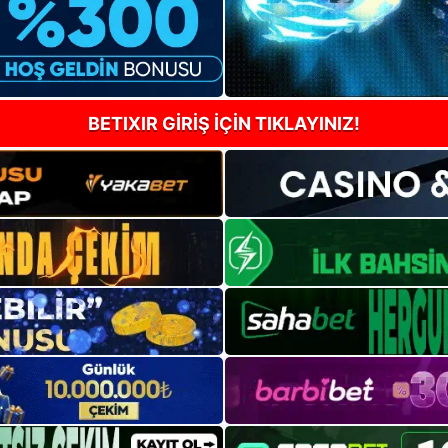
BETIXIR GİRİŞ İÇİN TIKLAYINIZ!