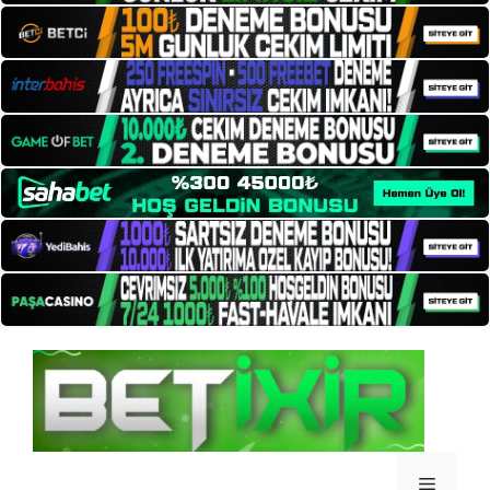
İçeriğe
atla
Menü