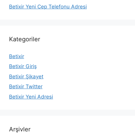
Betixir Yeni Cep Telefonu Adresi
Kategoriler
Betixir
Betixir Giriş
Betixir Şikayet
Betixir Twitter
Betixir Yeni Adresi
Arşivler