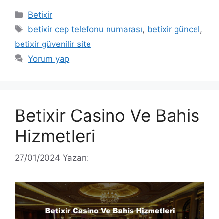
Kategoriler
Betixir
Etiketler
betixir cep telefonu numarası
,
betixir güncel
,
betixir güvenilir site
Yorum yap
Betixir Casino Ve Bahis
Hizmetleri
27/01/2024
Yazarı: