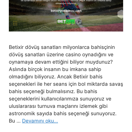
Betixir dövüş sanatları milyonlarca bahisçinin
dövüş sanatları üzerine casino oynadığını ve
oynamaya devam ettiğini biliyor muydunuz?
Aslında birçok insanın bu imkana sahip
olmadığını biliyoruz. Ancak Betixir bahis
seçenekleri ile her seans için bol miktarda savaş
bahis seçeneği bulmalısınız. Bu bahis
seçeneklerini kullanıcılarımıza sunuyoruz ve
uluslararası turnuva maçlarını izlemek gibi
astronomik sayıda bahis seçeneği sunuyoruz.
Bu …
Devamını oku…