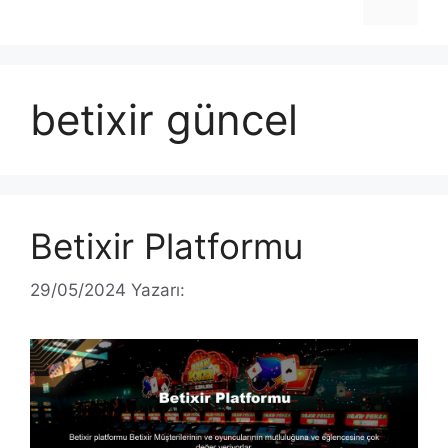
betixir güncel
Betixir Platformu
29/05/2024
Yazarı: