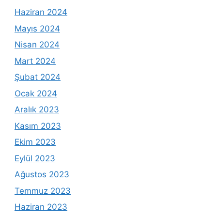
Haziran 2024
Mayıs 2024
Nisan 2024
Mart 2024
Şubat 2024
Ocak 2024
Aralık 2023
Kasım 2023
Ekim 2023
Eylül 2023
Ağustos 2023
Temmuz 2023
Haziran 2023