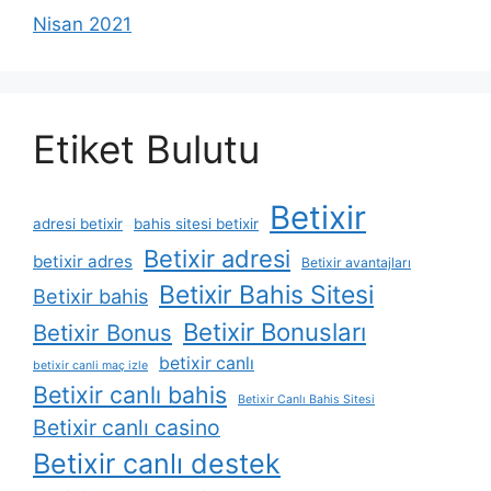
Nisan 2021
Etiket Bulutu
Betixir
adresi betixir
bahis sitesi betixir
Betixir adresi
betixir adres
Betixir avantajları
Betixir Bahis Sitesi
Betixir bahis
Betixir Bonusları
Betixir Bonus
betixir canlı
betixir canli maç izle
Betixir canlı bahis
Betixir Canlı Bahis Sitesi
Betixir canlı casino
Betixir canlı destek