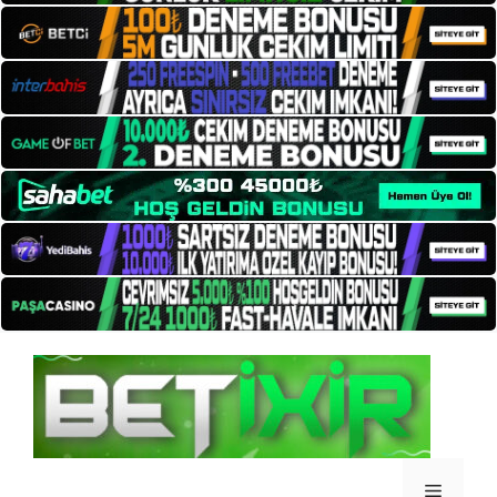
İçeriğe
atla
Menü