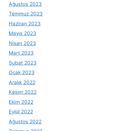
Ağustos 2023
Temmuz 2023
Haziran 2023
Mayıs 2023
Nisan 2023
Mart 2023
Şubat 2023
Ocak 2023
Aralık 2022
Kasım 2022
Ekim 2022
Eylül 2022
Ağustos 2022