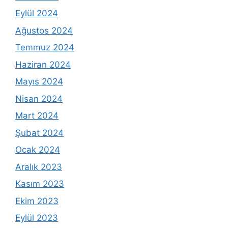
Eylül 2024
Ağustos 2024
Temmuz 2024
Haziran 2024
Mayıs 2024
Nisan 2024
Mart 2024
Şubat 2024
Ocak 2024
Aralık 2023
Kasım 2023
Ekim 2023
Eylül 2023