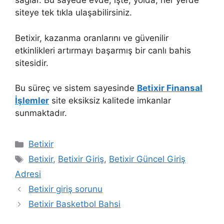
sağlar. Bu sayede evde, işte, yolda, her yerde
siteye tek tıkla ulaşabilirsiniz.
Betixir, kazanma oranlarını ve güvenilir
etkinlikleri artırmayı başarmış bir canlı bahis
sitesidir.
Bu süreç ve sistem sayesinde
Betixir Finansal
İşlemler
site eksiksiz kalitede imkanlar
sunmaktadır.
Kategoriler
Betixir
Etiketler
Betixir
,
Betixir Giriş
,
Betixir Güncel Giriş
Adresi
Betixir giriş sorunu
Betixir Basketbol Bahsi