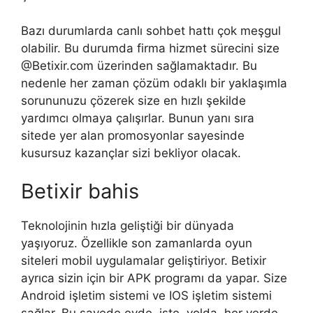
Bazı durumlarda canlı sohbet hattı çok meşgul
olabilir. Bu durumda firma hizmet sürecini size
@Betixir.com üzerinden sağlamaktadır. Bu
nedenle her zaman çözüm odaklı bir yaklaşımla
sorununuzu çözerek size en hızlı şekilde
yardımcı olmaya çalışırlar. Bunun yanı sıra
sitede yer alan promosyonlar sayesinde
kusursuz kazançlar sizi bekliyor olacak.
Betixir bahis
Teknolojinin hızla geliştiği bir dünyada
yaşıyoruz. Özellikle son zamanlarda oyun
siteleri mobil uygulamalar geliştiriyor. Betixir
ayrıca sizin için bir APK programı da yapar. Size
Android işletim sistemi ve IOS işletim sistemi