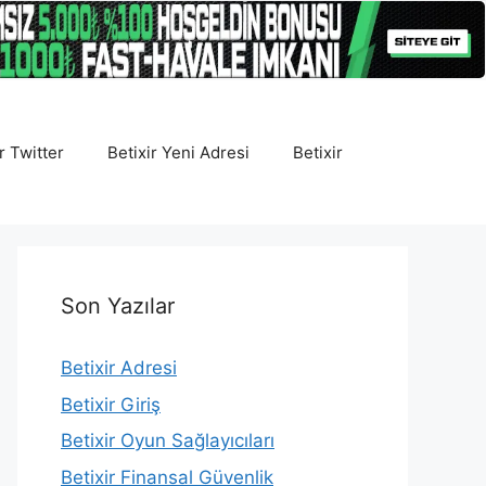
r Twitter
Betixir Yeni Adresi
Betixir
Son Yazılar
Betixir Adresi
Betixir Giriş
Betixir Oyun Sağlayıcıları
Betixir Finansal Güvenlik