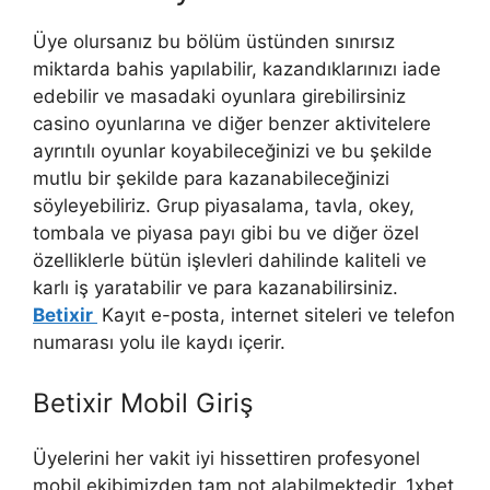
Üye olursanız bu bölüm üstünden sınırsız
miktarda bahis yapılabilir, kazandıklarınızı iade
edebilir ve masadaki oyunlara girebilirsiniz
casino oyunlarına ve diğer benzer aktivitelere
ayrıntılı oyunlar koyabileceğinizi ve bu şekilde
mutlu bir şekilde para kazanabileceğinizi
söyleyebiliriz. Grup piyasalama, tavla, okey,
tombala ve piyasa payı gibi bu ve diğer özel
özelliklerle bütün işlevleri dahilinde kaliteli ve
karlı iş yaratabilir ve para kazanabilirsiniz.
Betixir
Kayıt e-posta, internet siteleri ve telefon
numarası yolu ile kaydı içerir.
Betixir Mobil Giriş
Üyelerini her vakit iyi hissettiren profesyonel
mobil ekibimizden tam not alabilmektedir. 1xbet