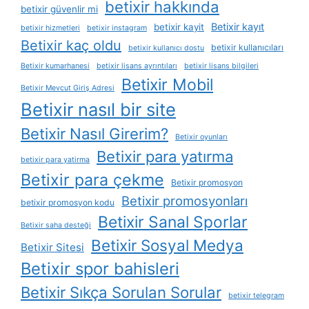
betixir hakkında
betixir güvenlir mi
Betixir kayıt
betixir kayit
betixir hizmetleri
betixir instagram
Betixir kaç oldu
betixir kullanıcıları
betixir kullanıcı dostu
Betixir kumarhanesi
betixir lisans ayrıntıları
betixir lisans bilgileri
Betixir Mobil
Betixir Mevcut Giriş Adresi
Betixir nasıl bir site
Betixir Nasıl Girerim?
Betixir oyunları
Betixir para yatırma
betixir para yatirma
Betixir para çekme
Betixir promosyon
Betixir promosyonları
betixir promosyon kodu
Betixir Sanal Sporlar
Betixir saha desteği
Betixir Sosyal Medya
Betixir Sitesi
Betixir spor bahisleri
Betixir Sıkça Sorulan Sorular
betixir telegram