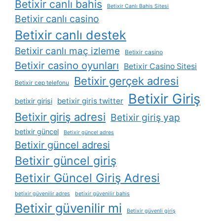
Betixir canlı bahis
Betixir Canlı Bahis Sitesi
Betixir canlı casino
Betixir canlı destek
Betixir canlı maç izleme
Betixir casino
Betixir casino oyunları
Betixir Casino Sitesi
Betixir gerçek adresi
Betixir cep telefonu
Betixir Giriş
betixir giris twitter
betixir girisi
Betixir giriş adresi
Betixir giriş yap
betixir güncel
Betixir güncel adres
Betixir güncel adresi
Betixir güncel giriş
Betixir Güncel Giriş Adresi
betixir güvenilir adres
betixir güvenilir bahis
Betixir güvenilir mi
Betixir güvenli giriş