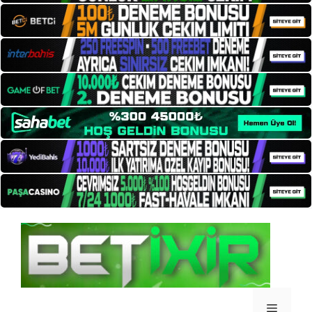
İçeriğe
atla
Menü