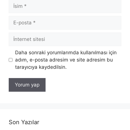
İsim
E-
posta
İnternet
sitesi
Daha sonraki yorumlarımda kullanılması için
adım, e-posta adresim ve site adresim bu
tarayıcıya kaydedilsin.
Son Yazılar