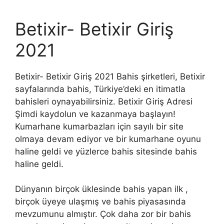
Betixir- Betixir Giriş
2021
Betixir- Betixir Giriş 2021 Bahis şirketleri, Betixir
sayfalarında bahis, Türkiye’deki en itimatla
bahisleri oynayabilirsiniz. Betixir Giriş Adresi
Şimdi kaydolun ve kazanmaya başlayın!
Kumarhane kumarbazları için sayılı bir site
olmaya devam ediyor ve bir kumarhane oyunu
haline geldi ve yüzlerce bahis sitesinde bahis
haline geldi.
Dünyanın birçok üklesinde bahis yapan ilk ,
birçok üyeye ulaşmış ve bahis piyasasında
mevzumunu almıştır. Çok daha zor bir bahis