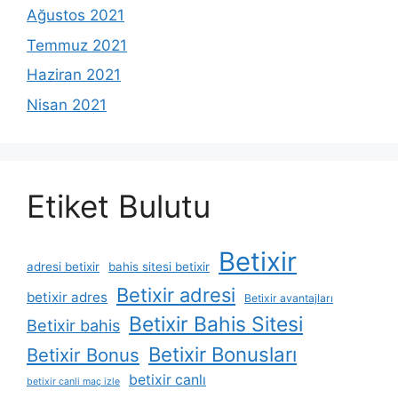
Ağustos 2021
Temmuz 2021
Haziran 2021
Nisan 2021
Etiket Bulutu
Betixir
adresi betixir
bahis sitesi betixir
Betixir adresi
betixir adres
Betixir avantajları
Betixir Bahis Sitesi
Betixir bahis
Betixir Bonusları
Betixir Bonus
betixir canlı
betixir canli maç izle