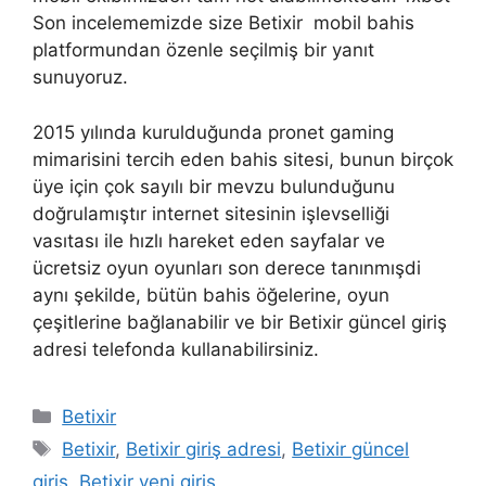
Son incelememizde size Betixir mobil bahis
platformundan özenle seçilmiş bir yanıt
sunuyoruz.
2015 yılında kurulduğunda pronet gaming
mimarisini tercih eden bahis sitesi, bunun birçok
üye için çok sayılı bir mevzu bulunduğunu
doğrulamıştır internet sitesinin işlevselliği
vasıtası ile hızlı hareket eden sayfalar ve
ücretsiz oyun oyunları son derece tanınmışdi
aynı şekilde, bütün bahis öğelerine, oyun
çeşitlerine bağlanabilir ve bir Betixir güncel giriş
adresi telefonda kullanabilirsiniz.
Kategoriler
Betixir
Etiketler
Betixir
,
Betixir giriş adresi
,
Betixir güncel
giriş
,
Betixir yeni giriş