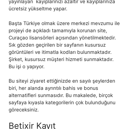
yayınlayan kayıplarınızı azaltır ve kayıplarınıza
ücretsiz yükseltme yapar.
Başta Türkiye olmak üzere merkezi mevzumu ile
projeyi de açıkladı tamamıyla korunan site,
Curaçao lisansörleri açısından yönetilmektedir.
Sık gözden geçirilen bir sayfanın kusursuz
görüntüleri ve itimatla kodları bulunmaktadır.
Şirket, kusursuz müşteri hizmeti sunmaktadır.
Bu işi o yapıyor.
Bu siteyi ziyaret ettiğinizde en sayılı şeylerden
biri, her alanda ayrıntılı bahis ve bonus
alternatifleri sunmasıdır. Bu makalede, birçok
sayfaya kıyasla kategorilerin çok bulunduğunu
göreceksiniz.
Betixir Kayıt