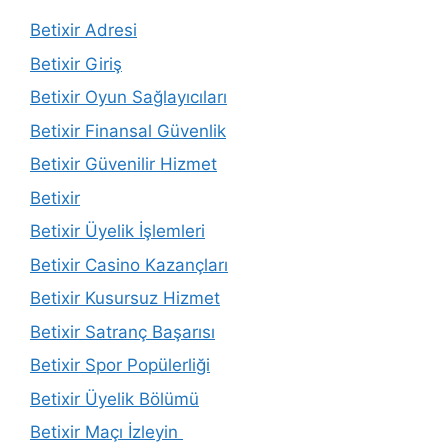
Betixir Adresi
Betixir Giriş
Betixir Oyun Sağlayıcıları
Betixir Finansal Güvenlik
Betixir Güvenilir Hizmet
Betixir
Betixir Üyelik İşlemleri
Betixir Casino Kazançları
Betixir Kusursuz Hizmet
Betixir Satranç Başarısı
Betixir Spor Popülerliği
Betixir Üyelik Bölümü
Betixir Maçı İzleyin