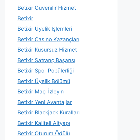
Betixir Güvenilir Hizmet
Betixir
Betixir Üyelik İşlemleri
Betixir Casino Kazançları
Betixir Kusursuz Hizmet
Betixir Satranç Başarısı
Betixir Spor Popülerliği
Betixir Üyelik Bölümü
Betixir Maçı İzleyin
Betixir Yeni Avantajlar
Betixir Blackjack Kuralları
Betixir Kaliteli Altyapı
Betixir Oturum Ödülü