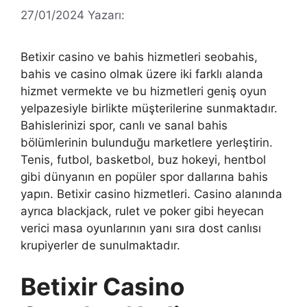
27/01/2024
Yazarı:
Betixir casino ve bahis hizmetleri seobahis,
bahis ve casino olmak üzere iki farklı alanda
hizmet vermekte ve bu hizmetleri geniş oyun
yelpazesiyle birlikte müşterilerine sunmaktadır.
Bahislerinizi spor, canlı ve sanal bahis
bölümlerinin bulunduğu marketlere yerleştirin.
Tenis, futbol, ​​basketbol, ​​buz hokeyi, hentbol
gibi dünyanın en popüler spor dallarına bahis
yapın. Betixir casino hizmetleri. Casino alanında
ayrıca blackjack, rulet ve poker gibi heyecan
verici masa oyunlarının yanı sıra dost canlısı
krupiyerler de sunulmaktadır.
Betixir Casino