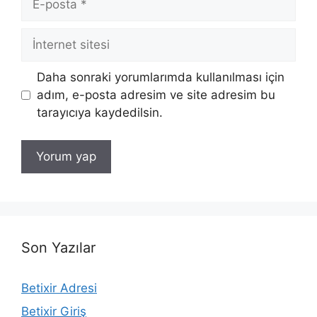
posta
İnternet
sitesi
Daha sonraki yorumlarımda kullanılması için
adım, e-posta adresim ve site adresim bu
tarayıcıya kaydedilsin.
Son Yazılar
Betixir Adresi
Betixir Giriş