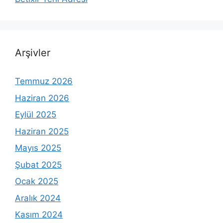
Arşivler
Temmuz 2026
Haziran 2026
Eylül 2025
Haziran 2025
Mayıs 2025
Şubat 2025
Ocak 2025
Aralık 2024
Kasım 2024