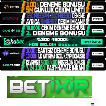
İçeriğe
atla
Menü