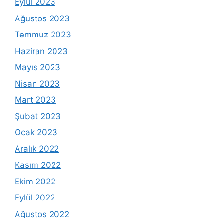
Eylül 2023
Ağustos 2023
Temmuz 2023
Haziran 2023
Mayıs 2023
Nisan 2023
Mart 2023
Şubat 2023
Ocak 2023
Aralık 2022
Kasım 2022
Ekim 2022
Eylül 2022
Ağustos 2022