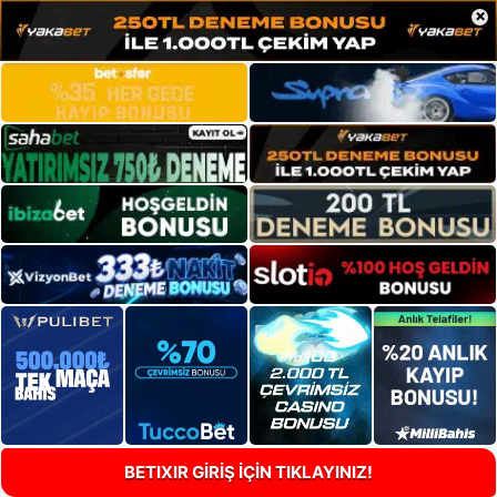
×
BETIXIR GİRİŞ İÇİN TIKLAYINIZ!