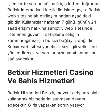
işlemlerde sorunu çözmek için lütfen doğrudan
Betixir Interactive Line ile iletişime geçin. Betixir
web sitesine ait etkileşim hatları aşağıdaki
gibidir: Kullanıcılar haftanın 7 günü, günün 24
saati erişim hakkına sahiptir. Web sitesinde
listelenen güvenilir sahiplerle iletişim
kuramadığımız için bu sizi bağlayıcı değildir.
Betixir web sitesi yöneticisi sizi ilgili yetkililere
yönlendirecek ve sorularınızın yanıtlanmasını
sağlayacaktır.
Betixir Hizmetleri Casino
Ve Bahis Hizmetleri
Betixir Hizmetleri Betixir, mevcut giriş adresinizi
kullanarak hizmetlerini sunmaya devam
edecektir. Giriş yaparken sorun yaşıyor