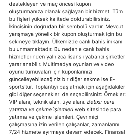
destekleyen ve maç öncesi kupon
oluşturmanıza olanak sağlayan bir hizmet. Tüm
bu fişleri yüksek kalitede doldurabilirsiniz.
İkincisinin doğrudan bir sembolü vardır. Mevcut
yarışmaya yönelik bir kupon oluşturmak için bu
sekmeye tıklayın. Ülkemizde canlı bahis imkanı
bulunmamaktadır. Bu nedenle canlı bahis
hizmetlerinden yalnızca lisanslı yabancı şirketler
yararlanabilir. Multimedya oyunları ve video
oyunu turnuvaları için kuponlarınızı
güncelleyebileceğiniz bir diğer sekme ise E-
sports’tur. Toplantıyı başlatmak için aşağıdakiler
gibi diğer seçenekleri de seçebilirsiniz: Örnekler:
VIP alanı, teknik alan, üye alanı.
Betixir para
yatırma ve çekme i̇şlemleri
web sitesinde para
yatırma ve çekme işlemleri. Çevrimiçi
çalışmasına izin verilen çalışanlar, zamanlarını
7/24 hizmete ayırmaya devam edecek. Finansal