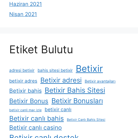
Haziran 2021
Nisan 2021
Etiket Bulutu
Betixir
adresi betixir
bahis sitesi betixir
Betixir adresi
betixir adres
Betixir avantajları
Betixir Bahis Sitesi
Betixir bahis
Betixir Bonusları
Betixir Bonus
betixir canlı
betixir canli maç izle
Betixir canlı bahis
Betixir Canlı Bahis Sitesi
Betixir canlı casino
Betixir canlı destek