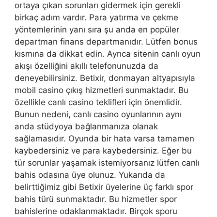
ortaya çıkan sorunları gidermek için gerekli
birkaç adım vardır. Para yatırma ve çekme
yöntemlerinin yanı sıra şu anda en popüler
departman finans departmanıdır. Lütfen bonus
kısmına da dikkat edin. Ayrıca sitenin canlı oyun
akışı özelliğini akıllı telefonunuzda da
deneyebilirsiniz. Betixir, donmayan altyapısıyla
mobil casino çıkış hizmetleri sunmaktadır. Bu
özellikle canlı casino teklifleri için önemlidir.
Bunun nedeni, canlı casino oyunlarının aynı
anda stüdyoya bağlanmanıza olanak
sağlamasıdır. Oyunda bir hata varsa tamamen
kaybedersiniz ve para kaybedersiniz. Eğer bu
tür sorunlar yaşamak istemiyorsanız lütfen canlı
bahis odasına üye olunuz. Yukarıda da
belirttiğimiz gibi Betixir üyelerine üç farklı spor
bahis türü sunmaktadır. Bu hizmetler spor
bahislerine odaklanmaktadır. Birçok sporu