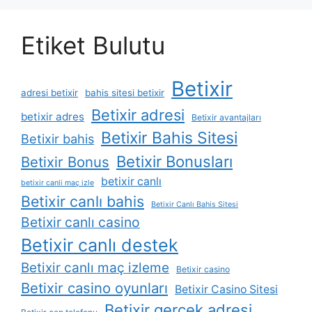
Etiket Bulutu
Betixir
adresi betixir
bahis sitesi betixir
Betixir adresi
betixir adres
Betixir avantajları
Betixir Bahis Sitesi
Betixir bahis
Betixir Bonusları
Betixir Bonus
betixir canlı
betixir canli maç izle
Betixir canlı bahis
Betixir Canlı Bahis Sitesi
Betixir canlı casino
Betixir canlı destek
Betixir canlı maç izleme
Betixir casino
Betixir casino oyunları
Betixir Casino Sitesi
Betixir gerçek adresi