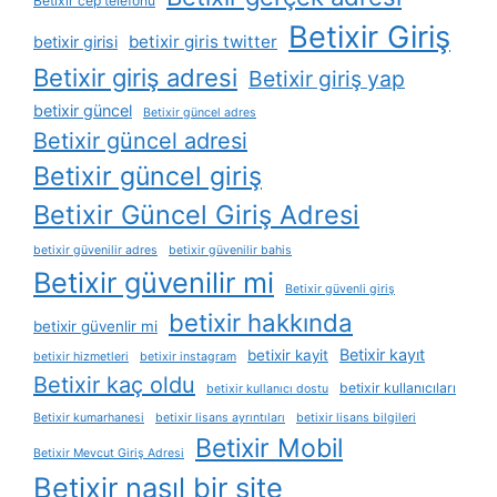
Betixir cep telefonu
Betixir Giriş
betixir giris twitter
betixir girisi
Betixir giriş adresi
Betixir giriş yap
betixir güncel
Betixir güncel adres
Betixir güncel adresi
Betixir güncel giriş
Betixir Güncel Giriş Adresi
betixir güvenilir adres
betixir güvenilir bahis
Betixir güvenilir mi
Betixir güvenli giriş
betixir hakkında
betixir güvenlir mi
Betixir kayıt
betixir kayit
betixir hizmetleri
betixir instagram
Betixir kaç oldu
betixir kullanıcıları
betixir kullanıcı dostu
Betixir kumarhanesi
betixir lisans ayrıntıları
betixir lisans bilgileri
Betixir Mobil
Betixir Mevcut Giriş Adresi
Betixir nasıl bir site