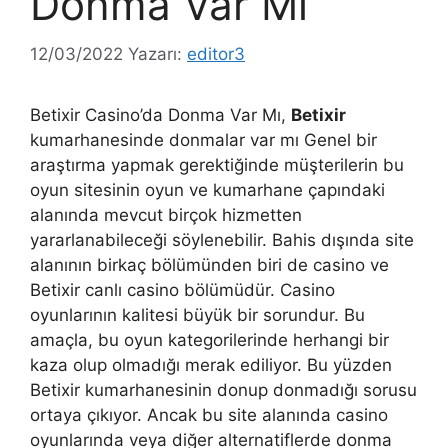
Donma Var Mı
12/03/2022
Yazarı:
editor3
Betixir Casino’da Donma Var Mı,
Betixir
kumarhanesinde donmalar var mı Genel bir
araştırma yapmak gerektiğinde müşterilerin bu
oyun sitesinin oyun ve kumarhane çapındaki
alanında mevcut birçok hizmetten
yararlanabileceği söylenebilir. Bahis dışında site
alanının birkaç bölümünden biri de casino ve
Betixir canlı casino bölümüdür. Casino
oyunlarının kalitesi büyük bir sorundur. Bu
amaçla, bu oyun kategorilerinde herhangi bir
kaza olup olmadığı merak ediliyor. Bu yüzden
Betixir kumarhanesinin donup donmadığı sorusu
ortaya çıkıyor. Ancak bu site alanında casino
oyunlarında veya diğer alternatiflerde donma