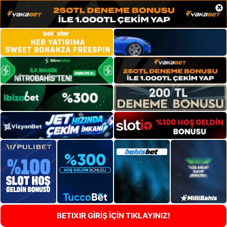
×
BETIXIR GİRİŞ İÇİN TIKLAYINIZ!