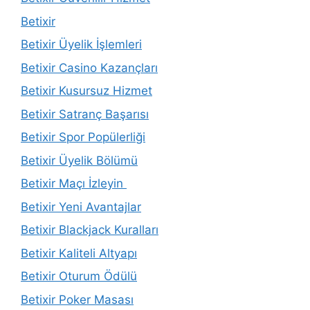
Betixir
Betixir Üyelik İşlemleri
Betixir Casino Kazançları
Betixir Kusursuz Hizmet
Betixir Satranç Başarısı
Betixir Spor Popülerliği
Betixir Üyelik Bölümü
Betixir Maçı İzleyin
Betixir Yeni Avantajlar
Betixir Blackjack Kuralları
Betixir Kaliteli Altyapı
Betixir Oturum Ödülü
Betixir Poker Masası