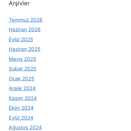
Arşivler
Temmuz 2026
Haziran 2026
Eylül 2025
Haziran 2025
Mayıs 2025
Şubat 2025
Ocak 2025
Aralık 2024
Kasım 2024
Ekim 2024
Eylül 2024
Ağustos 2024