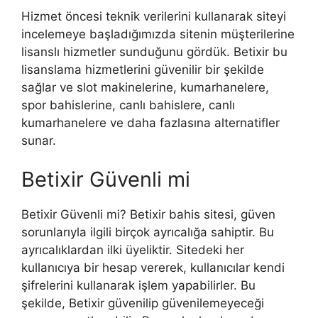
Hizmet öncesi teknik verilerini kullanarak siteyi
incelemeye başladığımızda sitenin müşterilerine
lisanslı hizmetler sunduğunu gördük. Betixir bu
lisanslama hizmetlerini güvenilir bir şekilde
sağlar ve slot makinelerine, kumarhanelere,
spor bahislerine, canlı bahislere, canlı
kumarhanelere ve daha fazlasına alternatifler
sunar.
Betixir Güvenli mi
Betixir Güvenli mi? Betixir bahis sitesi, güven
sorunlarıyla ilgili birçok ayrıcalığa sahiptir. Bu
ayrıcalıklardan ilki üyeliktir. Sitedeki her
kullanıcıya bir hesap vererek, kullanıcılar kendi
şifrelerini kullanarak işlem yapabilirler. Bu
şekilde, Betixir güvenilip güvenilemeyeceği