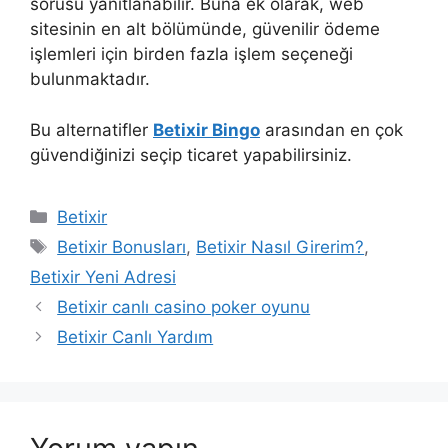
sorusu yanıtlanabilir. Buna ek olarak, web
sitesinin en alt bölümünde, güvenilir ödeme
işlemleri için birden fazla işlem seçeneği
bulunmaktadır.
Bu alternatifler
Betixir Bingo
arasından en çok
güvendiğinizi seçip ticaret yapabilirsiniz.
Kategoriler
Betixir
Etiketler
Betixir Bonusları
,
Betixir Nasıl Girerim?
,
Betixir Yeni Adresi
Betixir canlı casino poker oyunu
Betixir Canlı Yardım