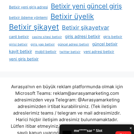
Betixir yeni güncel giriş
Betixir yeni giriş adresi
Betixir üyelik
betixir ödeme yöntemi
Betixir şikayet
Betixir şikayetvar
giris adresi betixir
canli betixir
giris betixir
casino sitesi betixir
güncel betixir
girisi betixir
giris yap betixir
güncel adresi betixir
kayit betixir
mobil betixir
yeni adresi betixir
twitter betixir
yeni giris betixir
Avrasya'nın en büyük reklam platformunda olmak için
Microsoft Teams:
reklam@avrasyamarketing.com
adresimizden veya Telegram: @Avrasyamarketing
adresimizden irtibat kurabilirsiniz. (Tek iletişim
adreslerimiz teams / telegram ve mail adresimizdir.
Harici hiçbir iletişim adresimiz bulunmamaktadır.
Lütfen itibar etmeyiniz.) Türkiye yasalarına göre 7258
sayılı kanun uyarınca yasa dışı bahis oynamanın