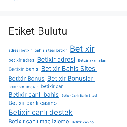
Etiket Bulutu
Betixir
adresi betixir
bahis sitesi betixir
Betixir adresi
betixir adres
Betixir avantajları
Betixir Bahis Sitesi
Betixir bahis
Betixir Bonusları
Betixir Bonus
betixir canlı
betixir canli maç izle
Betixir canlı bahis
Betixir Canlı Bahis Sitesi
Betixir canlı casino
Betixir canlı destek
Betixir canlı maç izleme
Betixir casino