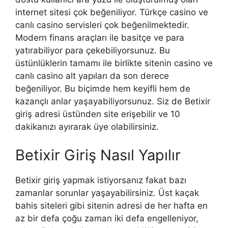
internet sitesi çok beğeniliyor. Türkçe casino ve
canlı casino servisleri çok beğenilmektedir.
Modern finans araçları ile basitçe ve para
yatırabiliyor para çekebiliyorsunuz. Bu
üstünlüklerin tamamı ile birlikte sitenin casino ve
canlı casino alt yapıları da son derece
beğeniliyor. Bu biçimde hem keyifli hem de
kazançlı anlar yaşayabiliyorsunuz. Siz de Betixir
giriş adresi üstünden site erişebilir ve 10
dakikanızı ayırarak üye olabilirsiniz.
Betixir Giriş Nasıl Yapılır
Betixir giriş yapmak istiyorsanız fakat bazı
zamanlar sorunlar yaşayabilirsiniz. Üst kaçak
bahis siteleri gibi sitenin adresi de her hafta en
az bir defa çoğu zaman iki defa engelleniyor,