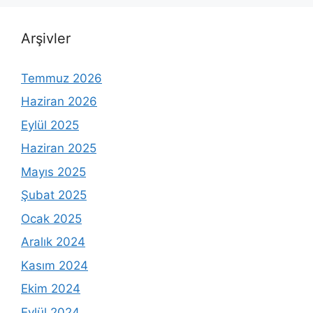
Arşivler
Temmuz 2026
Haziran 2026
Eylül 2025
Haziran 2025
Mayıs 2025
Şubat 2025
Ocak 2025
Aralık 2024
Kasım 2024
Ekim 2024
Eylül 2024