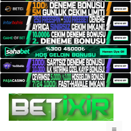
İçeriğe
atla
Menü