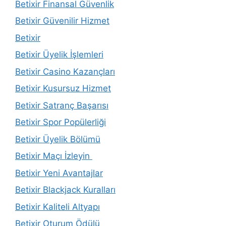
Betixir Finansal Güvenlik
Betixir Güvenilir Hizmet
Betixir
Betixir Üyelik İşlemleri
Betixir Casino Kazançları
Betixir Kusursuz Hizmet
Betixir Satranç Başarısı
Betixir Spor Popülerliği
Betixir Üyelik Bölümü
Betixir Maçı İzleyin
Betixir Yeni Avantajlar
Betixir Blackjack Kuralları
Betixir Kaliteli Altyapı
Betixir Oturum Ödülü