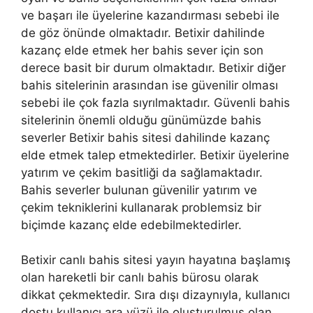
ve başarı ile üyelerine kazandırması sebebi ile
de göz önünde olmaktadır. Betixir dahilinde
kazanç elde etmek her bahis sever için son
derece basit bir durum olmaktadır. Betixir diğer
bahis sitelerinin arasından ise güvenilir olması
sebebi ile çok fazla sıyrılmaktadır. Güvenli bahis
sitelerinin önemli olduğu günümüzde bahis
severler Betixir bahis sitesi dahilinde kazanç
elde etmek talep etmektedirler. Betixir üyelerine
yatırım ve çekim basitliği da sağlamaktadır.
Bahis severler bulunan güvenilir yatırım ve
çekim tekniklerini kullanarak problemsiz bir
biçimde kazanç elde edebilmektedirler.
Betixir canlı bahis sitesi yayın hayatına başlamış
olan hareketli bir canlı bahis bürosu olarak
dikkat çekmektedir. Sıra dışı dizaynıyla, kullanıcı
dostu kullanıcı ara yüzü ile oluşturulmuş olan