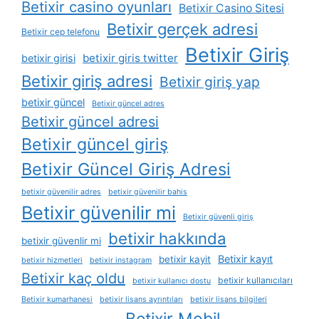
Betixir casino oyunları
Betixir Casino Sitesi
Betixir gerçek adresi
Betixir cep telefonu
Betixir Giriş
betixir giris twitter
betixir girisi
Betixir giriş adresi
Betixir giriş yap
betixir güncel
Betixir güncel adres
Betixir güncel adresi
Betixir güncel giriş
Betixir Güncel Giriş Adresi
betixir güvenilir adres
betixir güvenilir bahis
Betixir güvenilir mi
Betixir güvenli giriş
betixir hakkında
betixir güvenlir mi
Betixir kayıt
betixir kayit
betixir hizmetleri
betixir instagram
Betixir kaç oldu
betixir kullanıcıları
betixir kullanıcı dostu
Betixir kumarhanesi
betixir lisans ayrıntıları
betixir lisans bilgileri
Betixir Mobil