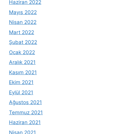
Haziran 2022
Mayıs 2022
Nisan 2022
Mart 2022
Şubat 2022
Ocak 2022
Aralık 2021
Kasım 2021
Ekim 2021
Eylül 2021
Ağustos 2021
Temmuz 2021
Haziran 2021
Nisan 2021