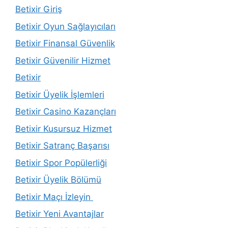
Betixir Giriş
Betixir Oyun Sağlayıcıları
Betixir Finansal Güvenlik
Betixir Güvenilir Hizmet
Betixir
Betixir Üyelik İşlemleri
Betixir Casino Kazançları
Betixir Kusursuz Hizmet
Betixir Satranç Başarısı
Betixir Spor Popülerliği
Betixir Üyelik Bölümü
Betixir Maçı İzleyin
Betixir Yeni Avantajlar