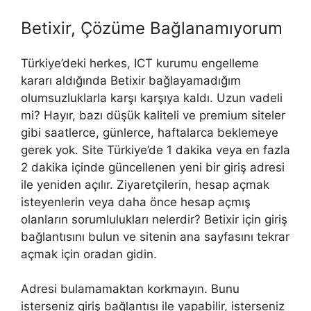
Betixir, Çözüme Bağlanamıyorum
Türkiye’deki herkes, ICT kurumu engelleme
kararı aldığında Betixir bağlayamadığım
olumsuzluklarla karşı karşıya kaldı. Uzun vadeli
mi? Hayır, bazı düşük kaliteli ve premium siteler
gibi saatlerce, günlerce, haftalarca beklemeye
gerek yok. Site Türkiye’de 1 dakika veya en fazla
2 dakika içinde güncellenen yeni bir giriş adresi
ile yeniden açılır. Ziyaretçilerin, hesap açmak
isteyenlerin veya daha önce hesap açmış
olanların sorumlulukları nelerdir? Betixir için giriş
bağlantısını bulun ve sitenin ana sayfasını tekrar
açmak için oradan gidin.
Adresi bulamamaktan korkmayın. Bunu
isterseniz giriş bağlantısı ile yapabilir, isterseniz