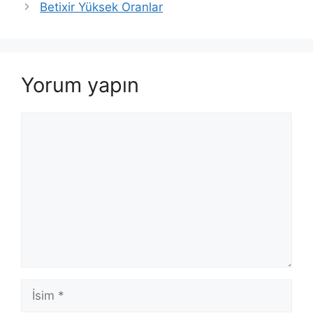
Betixir Yüksek Oranlar
Yorum yapın
Yorum
İsim