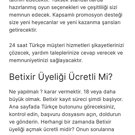
hazırlanmış oyun seçenekleri ve çeşitliliği sizi
memnun edecek. Kapsamlı promosyon desteği
size yeni heyecanlar ve yeni kazanma şansları
getirecektir.
24 saat Türkçe müşteri hizmetleri şikayetlerinizi
çözecek, yardım taleplerinize cevap verecek ve
memnuniyetinizi sağlayacaktır.
Betixir Üyeliği Ücretli Mi?
Ne yapılmalı ? karar vermektir. 18 veya daha
büyük olmak. Betixir kayıt süreci şimdi başlıyor.
Ana sayfada Türkçe butonunu göreceksiniz,
kontrol edin, başvuru dosyasını açın, doldurun
ve gönderin. Herhangi bir zamanda Betixir
üyeliği açmak ücretli midir? Onun sorularına