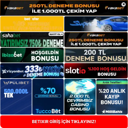
×
BETIXIR GİRİŞ İÇİN TIKLAYINIZ!