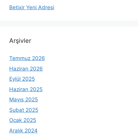
Betixir Yeni Adresi
Arşivler
Temmuz 2026
Haziran 2026
Eylül 2025
Haziran 2025
Mayıs 2025
Şubat 2025
Ocak 2025
Aralık 2024