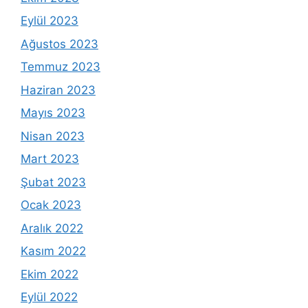
Eylül 2023
Ağustos 2023
Temmuz 2023
Haziran 2023
Mayıs 2023
Nisan 2023
Mart 2023
Şubat 2023
Ocak 2023
Aralık 2022
Kasım 2022
Ekim 2022
Eylül 2022