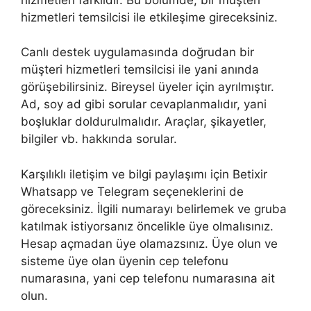
hizmetleri temsilcisi ile etkileşime gireceksiniz.
Canlı destek uygulamasında doğrudan bir
müşteri hizmetleri temsilcisi ile yani anında
görüşebilirsiniz. Bireysel üyeler için ayrılmıştır.
Ad, soy ad gibi sorular cevaplanmalıdır, yani
boşluklar doldurulmalıdır. Araçlar, şikayetler,
bilgiler vb. hakkında sorular.
Karşılıklı iletişim ve bilgi paylaşımı için Betixir
Whatsapp ve Telegram seçeneklerini de
göreceksiniz. İlgili numarayı belirlemek ve gruba
katılmak istiyorsanız öncelikle üye olmalısınız.
Hesap açmadan üye olamazsınız. Üye olun ve
sisteme üye olan üyenin cep telefonu
numarasına, yani cep telefonu numarasına ait
olun.