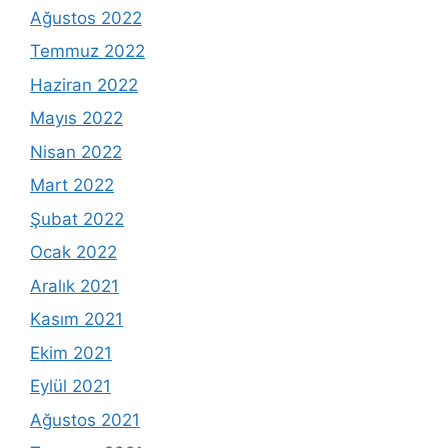
Ağustos 2022
Temmuz 2022
Haziran 2022
Mayıs 2022
Nisan 2022
Mart 2022
Şubat 2022
Ocak 2022
Aralık 2021
Kasım 2021
Ekim 2021
Eylül 2021
Ağustos 2021