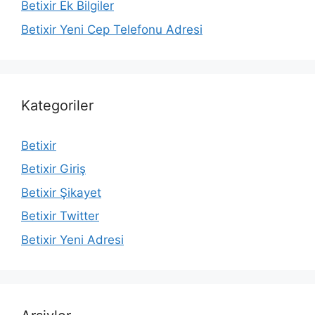
Betixir Ek Bilgiler
Betixir Yeni Cep Telefonu Adresi
Kategoriler
Betixir
Betixir Giriş
Betixir Şikayet
Betixir Twitter
Betixir Yeni Adresi