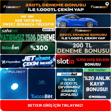
×
BETIXIR GİRİŞ İÇİN TIKLAYINIZ!