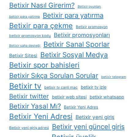
Betixir Nasıl Girerim?
Betixir oyunları
Betixir para yatırma
betixir para yatirma
Betixir para çekme
Betixir promosyon
Betixir promosyonları
betixir promosyon kodu
Betixir Sanal Sporlar
Betixir saha desteği
Betixir Sosyal Medya
Betixir Sitesi
Betixir spor bahisleri
Betixir Sıkça Sorulan Sorular
betixir telegram
Betixir tv
betixir tv izle
betixir tv canli maç
Betixir twitter
betixir web sitesi
betixir whatsapp
Betixir Yasal Mı?
Betixir Yeni Adres
Betixir Yeni Adresi
Betixir yeni giriş
Betixir yeni güncel giriş
Betixir yeni giriş adresi