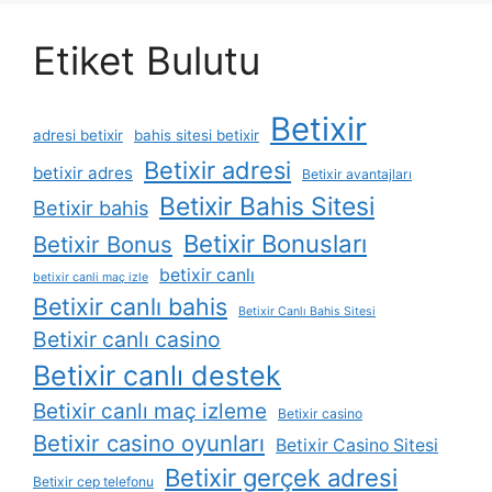
Etiket Bulutu
Betixir
adresi betixir
bahis sitesi betixir
Betixir adresi
betixir adres
Betixir avantajları
Betixir Bahis Sitesi
Betixir bahis
Betixir Bonusları
Betixir Bonus
betixir canlı
betixir canli maç izle
Betixir canlı bahis
Betixir Canlı Bahis Sitesi
Betixir canlı casino
Betixir canlı destek
Betixir canlı maç izleme
Betixir casino
Betixir casino oyunları
Betixir Casino Sitesi
Betixir gerçek adresi
Betixir cep telefonu