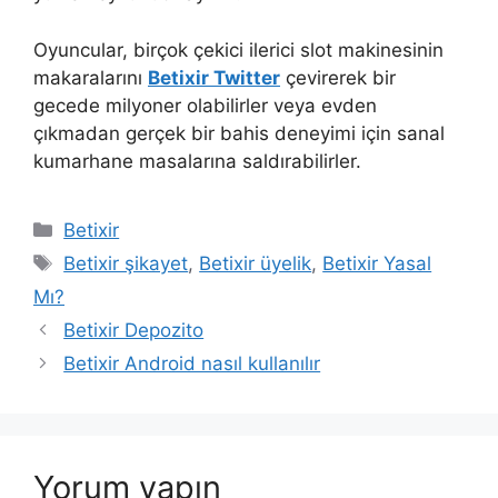
Oyuncular, birçok çekici ilerici slot makinesinin
makaralarını
Betixir Twitter
çevirerek bir
gecede milyoner olabilirler veya evden
çıkmadan gerçek bir bahis deneyimi için sanal
kumarhane masalarına saldırabilirler.
Kategoriler
Betixir
Etiketler
Betixir şikayet
,
Betixir üyelik
,
Betixir Yasal
Mı?
Betixir Depozito
Betixir Android nasıl kullanılır
Yorum yapın