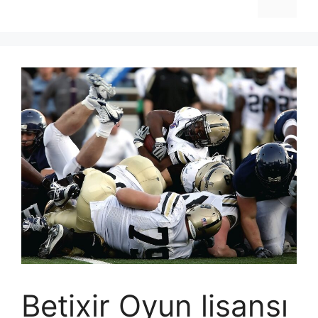
Betixir Oyun lisansı