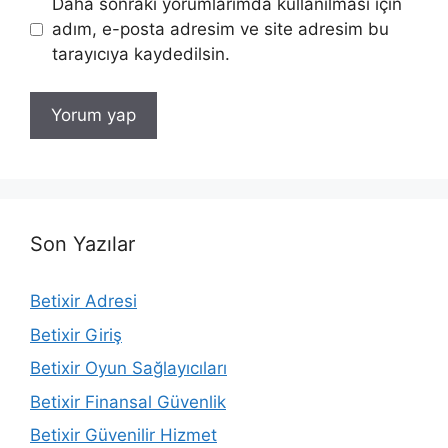
Daha sonraki yorumlarımda kullanılması için
adım, e-posta adresim ve site adresim bu
tarayıcıya kaydedilsin.
Son Yazılar
Betixir Adresi
Betixir Giriş
Betixir Oyun Sağlayıcıları
Betixir Finansal Güvenlik
Betixir Güvenilir Hizmet