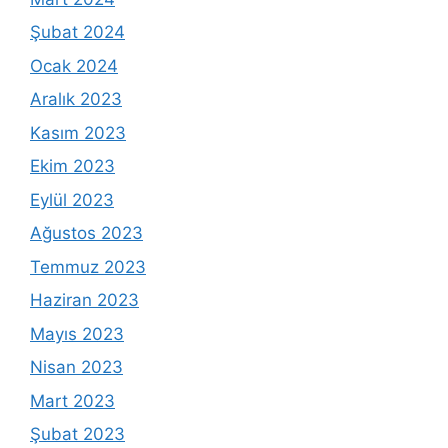
Şubat 2024
Ocak 2024
Aralık 2023
Kasım 2023
Ekim 2023
Eylül 2023
Ağustos 2023
Temmuz 2023
Haziran 2023
Mayıs 2023
Nisan 2023
Mart 2023
Şubat 2023