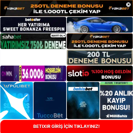
×
BETIXIR GİRİŞ İÇİN TIKLAYINIZ!