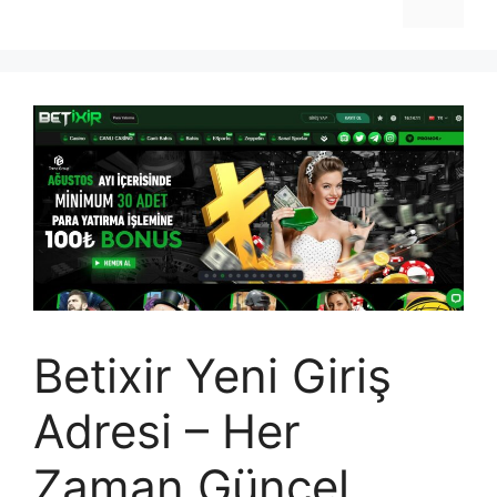
Betixir Yeni Giriş
Adresi – Her
Zaman Güncel