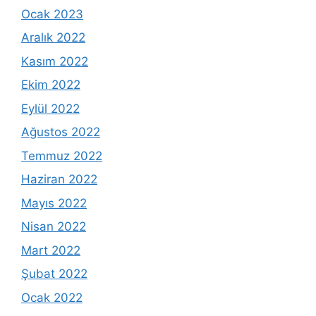
Ocak 2023
Aralık 2022
Kasım 2022
Ekim 2022
Eylül 2022
Ağustos 2022
Temmuz 2022
Haziran 2022
Mayıs 2022
Nisan 2022
Mart 2022
Şubat 2022
Ocak 2022