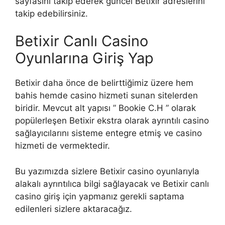
sayfasını takip ederek güncel Betixir adreslerini
takip edebilirsiniz.
Betixir Canlı Casino
Oyunlarına Giriş Yap
Betixir daha önce de belirttiğimiz üzere hem
bahis hemde casino hizmeti sunan sitelerden
biridir. Mevcut alt yapısı ” Bookie C.H ” olarak
popülerleşen Betixir ekstra olarak ayrıntılı casino
sağlayıcılarını sisteme entegre etmiş ve casino
hizmeti de vermektedir.
Bu yazımızda sizlere Betixir casino oyunlarıyla
alakalı ayrıntılıca bilgi sağlayacak ve Betixir canlı
casino giriş için yapmanız gerekli saptama
edilenleri sizlere aktaracağız.