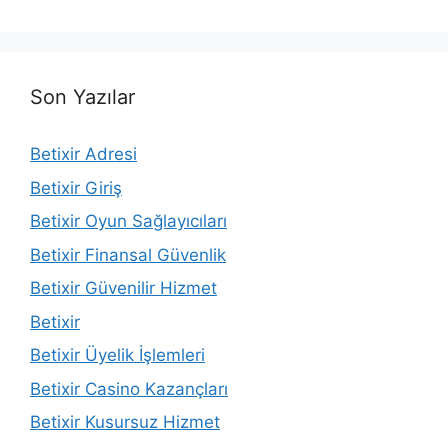
Son Yazılar
Betixir Adresi
Betixir Giriş
Betixir Oyun Sağlayıcıları
Betixir Finansal Güvenlik
Betixir Güvenilir Hizmet
Betixir
Betixir Üyelik İşlemleri
Betixir Casino Kazançları
Betixir Kusursuz Hizmet