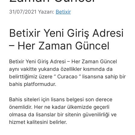
31/07/2021
Yazarı:
Betixir
Betixir Yeni Giriş Adresi
– Her Zaman Güncel
Betixir Yeni Giriş Adresi – Her Zaman Güncel
aynı vakitte yukarıda özellikler kısmında da
belirttiğimiz üzere ” Curacao ” lisansına sahip bir
bahis platformudur.
Bahis siteleri için lisans belgesi son derece
önemlidir. Her ne kadar ülkemizde geçerli
olmasa da lisanslar bir sitenin güvenilirliği ve
hizmet kalitesini belirler.