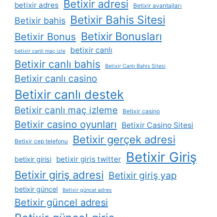
Betixir adresi
betixir adres
Betixir avantajları
Betixir Bahis Sitesi
Betixir bahis
Betixir Bonusları
Betixir Bonus
betixir canlı
betixir canli maç izle
Betixir canlı bahis
Betixir Canlı Bahis Sitesi
Betixir canlı casino
Betixir canlı destek
Betixir canlı maç izleme
Betixir casino
Betixir casino oyunları
Betixir Casino Sitesi
Betixir gerçek adresi
Betixir cep telefonu
Betixir Giriş
betixir giris twitter
betixir girisi
Betixir giriş adresi
Betixir giriş yap
betixir güncel
Betixir güncel adres
Betixir güncel adresi