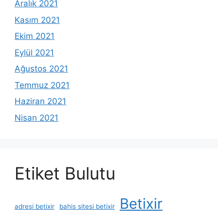
Aralık 2021
Kasım 2021
Ekim 2021
Eylül 2021
Ağustos 2021
Temmuz 2021
Haziran 2021
Nisan 2021
Etiket Bulutu
Betixir
adresi betixir
bahis sitesi betixir