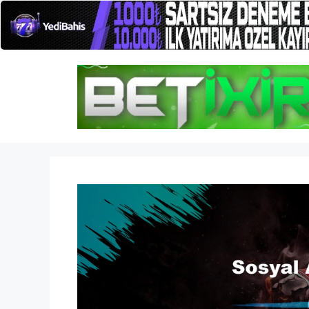
İçeriğe
atla