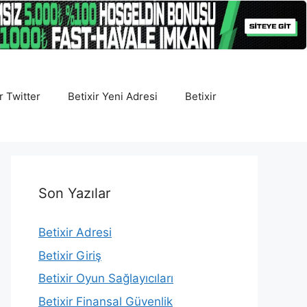
r Twitter
Betixir Yeni Adresi
Betixir
Son Yazılar
Betixir Adresi
Betixir Giriş
Betixir Oyun Sağlayıcıları
Betixir Finansal Güvenlik