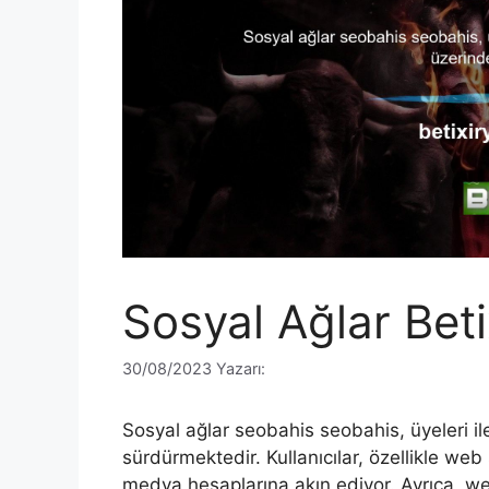
Sosyal Ağlar Beti
30/08/2023
Yazarı:
Sosyal ağlar seobahis seobahis, üyeleri il
sürdürmektedir. Kullanıcılar, özellikle web
medya hesaplarına akın ediyor. Ayrıca, we