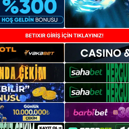
BETIXIR GİRİŞ İÇİN TIKLAYINIZ!