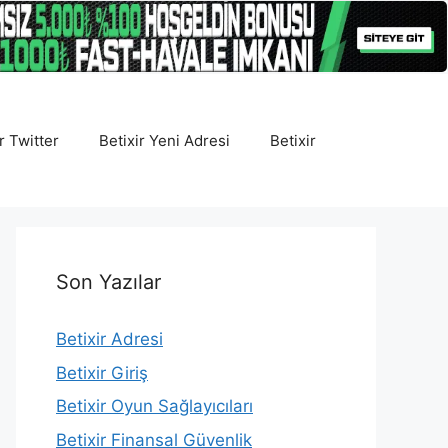
r Twitter
Betixir Yeni Adresi
Betixir
Son Yazılar
Betixir Adresi
Betixir Giriş
Betixir Oyun Sağlayıcıları
Betixir Finansal Güvenlik