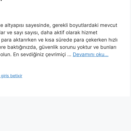
alite altyapısı sayesinde, gerekli boyutlardaki mevcut
lar ve sayı sayısı, daha aktif olarak hizmet
a para aktarırken ve kısa sürede para çekerken hızlı
ere baktığınızda, güvenlik sorunu yoktur ve bunları
i olun. En sevdiğiniz çevrimiçi …
Devamını oku…
 giris betixir