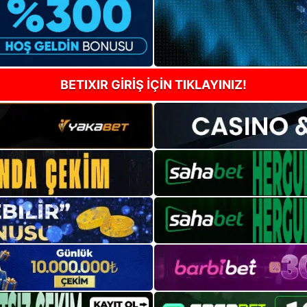
BETIXIR GİRİŞ İÇİN TIKLAYINIZ!