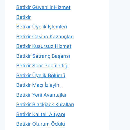
Betixir Güvenilir Hizmet
Betixir
Betixir Üyelik İşlemleri
Betixir Casino Kazançları
Betixir Kusursuz Hizmet
Betixir Satranç Başarısı
Betixir Spor Popülerliği
Betixir Üyelik Bölümü
Betixir Maçı İzleyin
Betixir Yeni Avantajlar
Betixir Blackjack Kuralları
Betixir Kaliteli Altyapı
Betixir Oturum Ödülü