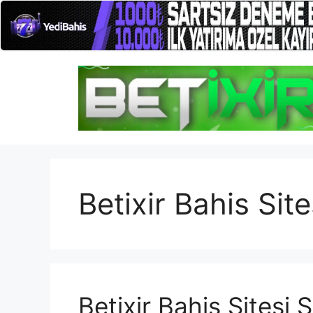
İçeriğe
atla
Betixir Bahis Sit
Betixir Bahis Sitesi 