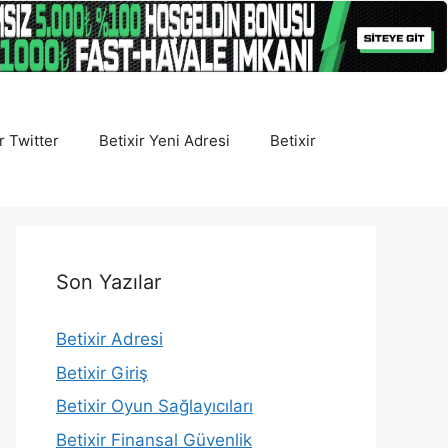
r Twitter
Betixir Yeni Adresi
Betixir
Son Yazılar
Betixir Adresi
Betixir Giriş
Betixir Oyun Sağlayıcıları
Betixir Finansal Güvenlik