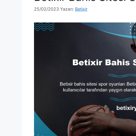
25/02/2023
Yazarı:
Betixir