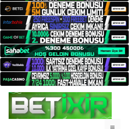
İçeriğe
atla
Menü