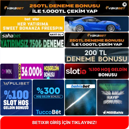
×
BETIXIR GİRİŞ İÇİN TIKLAYINIZ!