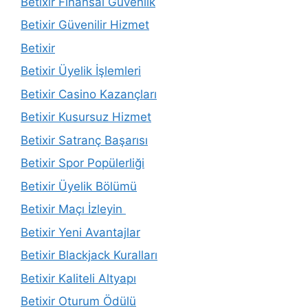
Betixir Finansal Güvenlik
Betixir Güvenilir Hizmet
Betixir
Betixir Üyelik İşlemleri
Betixir Casino Kazançları
Betixir Kusursuz Hizmet
Betixir Satranç Başarısı
Betixir Spor Popülerliği
Betixir Üyelik Bölümü
Betixir Maçı İzleyin
Betixir Yeni Avantajlar
Betixir Blackjack Kuralları
Betixir Kaliteli Altyapı
Betixir Oturum Ödülü