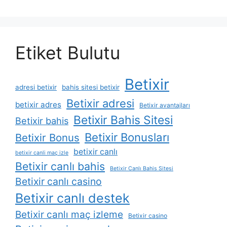
Etiket Bulutu
Betixir
adresi betixir
bahis sitesi betixir
Betixir adresi
betixir adres
Betixir avantajları
Betixir Bahis Sitesi
Betixir bahis
Betixir Bonusları
Betixir Bonus
betixir canlı
betixir canli maç izle
Betixir canlı bahis
Betixir Canlı Bahis Sitesi
Betixir canlı casino
Betixir canlı destek
Betixir canlı maç izleme
Betixir casino