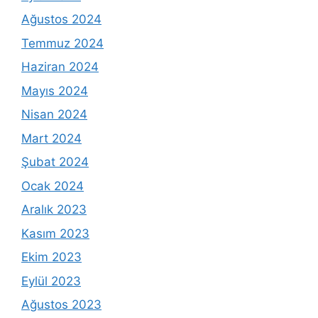
Ağustos 2024
Temmuz 2024
Haziran 2024
Mayıs 2024
Nisan 2024
Mart 2024
Şubat 2024
Ocak 2024
Aralık 2023
Kasım 2023
Ekim 2023
Eylül 2023
Ağustos 2023