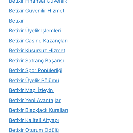
Betixir Finansal Güvenlik
Betixir Güvenilir Hizmet
Betixir
Betixir Üyelik İşlemleri
Betixir Casino Kazançları
Betixir Kusursuz Hizmet
Betixir Satranç Başarısı
Betixir Spor Popülerliği
Betixir Üyelik Bölümü
Betixir Maçı İzleyin
Betixir Yeni Avantajlar
Betixir Blackjack Kuralları
Betixir Kaliteli Altyapı
Betixir Oturum Ödülü