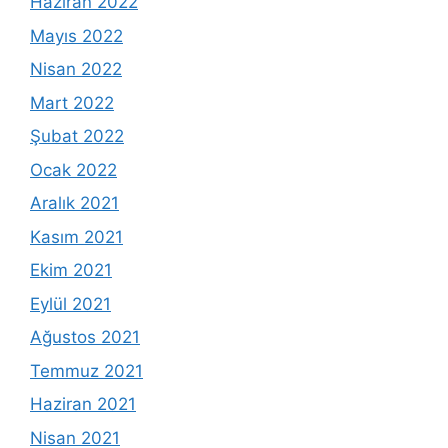
Haziran 2022
Mayıs 2022
Nisan 2022
Mart 2022
Şubat 2022
Ocak 2022
Aralık 2021
Kasım 2021
Ekim 2021
Eylül 2021
Ağustos 2021
Temmuz 2021
Haziran 2021
Nisan 2021