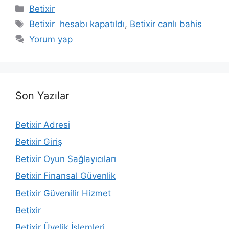
Kategoriler
Betixir
Etiketler
Betixir hesabı kapatıldı
,
Betixir canlı bahis
Yorum yap
Son Yazılar
Betixir Adresi
Betixir Giriş
Betixir Oyun Sağlayıcıları
Betixir Finansal Güvenlik
Betixir Güvenilir Hizmet
Betixir
Betixir Üyelik İşlemleri