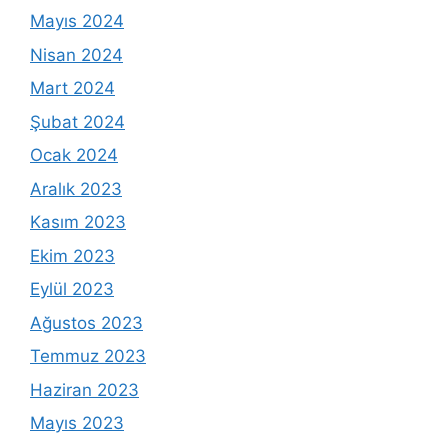
Mayıs 2024
Nisan 2024
Mart 2024
Şubat 2024
Ocak 2024
Aralık 2023
Kasım 2023
Ekim 2023
Eylül 2023
Ağustos 2023
Temmuz 2023
Haziran 2023
Mayıs 2023