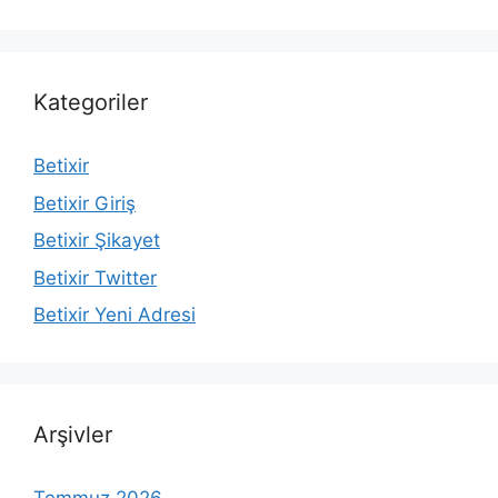
Kategoriler
Betixir
Betixir Giriş
Betixir Şikayet
Betixir Twitter
Betixir Yeni Adresi
Arşivler