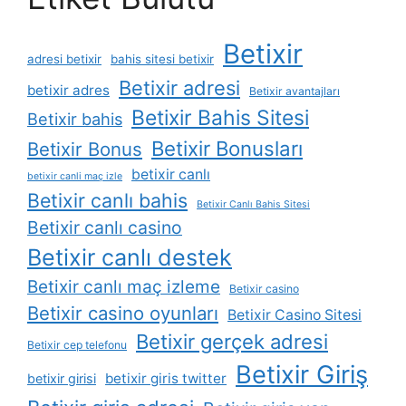
Betixir
adresi betixir
bahis sitesi betixir
Betixir adresi
betixir adres
Betixir avantajları
Betixir Bahis Sitesi
Betixir bahis
Betixir Bonusları
Betixir Bonus
betixir canlı
betixir canli maç izle
Betixir canlı bahis
Betixir Canlı Bahis Sitesi
Betixir canlı casino
Betixir canlı destek
Betixir canlı maç izleme
Betixir casino
Betixir casino oyunları
Betixir Casino Sitesi
Betixir gerçek adresi
Betixir cep telefonu
Betixir Giriş
betixir giris twitter
betixir girisi