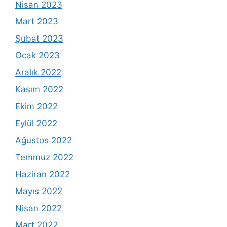
Nisan 2023
Mart 2023
Şubat 2023
Ocak 2023
Aralık 2022
Kasım 2022
Ekim 2022
Eylül 2022
Ağustos 2022
Temmuz 2022
Haziran 2022
Mayıs 2022
Nisan 2022
Mart 2022