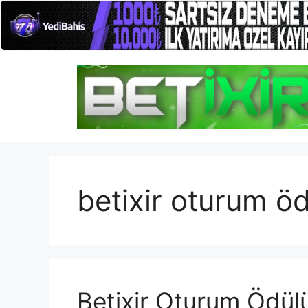
İçeriğe
atla
betixir oturum ö
Betixir Oturum Ödül