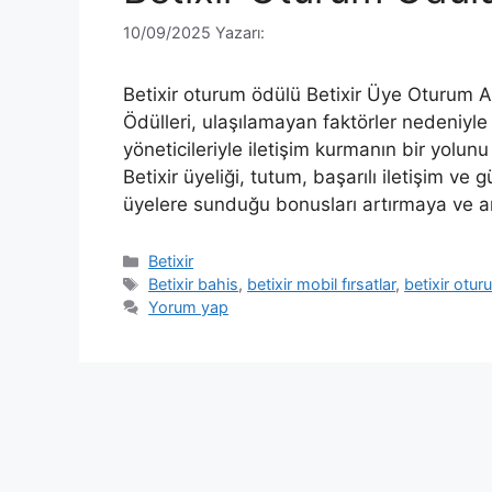
10/09/2025
Yazarı:
Betixir oturum ödülü Betixir Üye Oturum Aç
Ödülleri, ulaşılamayan faktörler nedeniyle 
yöneticileriyle iletişim kurmanın bir yolunu
Betixir üyeliği, tutum, başarılı iletişim ve 
üyelere sunduğu bonusları artırmaya ve 
Kategoriler
Betixir
Etiketler
Betixir bahis
,
betixir mobil fırsatlar
,
betixir otu
Yorum yap