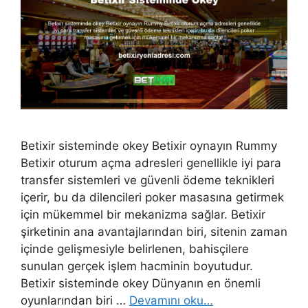
Betixir sisteminde okey Betixir oynayın Rummy
Betixir oturum açma adresleri genellikle iyi para
transfer sistemleri ve güvenli ödeme teknikleri
içerir, bu da dilencileri poker masasına getirmek
için mükemmel bir mekanizma sağlar. Betixir
şirketinin ana avantajlarından biri, sitenin zaman
içinde gelişmesiyle belirlenen, bahisçilere
sunulan gerçek işlem hacminin boyutudur.
Betixir sisteminde okey Dünyanın en önemli
oyunlarından biri …
Devamını oku…