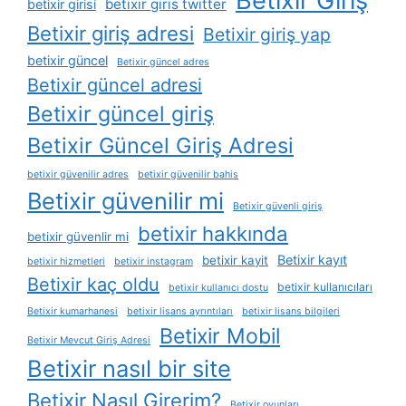
Betixir Giriş
betixir giris twitter
betixir girisi
Betixir giriş adresi
Betixir giriş yap
betixir güncel
Betixir güncel adres
Betixir güncel adresi
Betixir güncel giriş
Betixir Güncel Giriş Adresi
betixir güvenilir adres
betixir güvenilir bahis
Betixir güvenilir mi
Betixir güvenli giriş
betixir hakkında
betixir güvenlir mi
Betixir kayıt
betixir kayit
betixir hizmetleri
betixir instagram
Betixir kaç oldu
betixir kullanıcıları
betixir kullanıcı dostu
Betixir kumarhanesi
betixir lisans ayrıntıları
betixir lisans bilgileri
Betixir Mobil
Betixir Mevcut Giriş Adresi
Betixir nasıl bir site
Betixir Nasıl Girerim?
Betixir oyunları