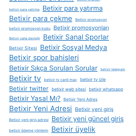
Betixir para yatırma
betixir para yatirma
Betixir para çekme
Betixir promosyon
Betixir promosyonları
betixir promosyon kodu
Betixir Sanal Sporlar
Betixir saha desteği
Betixir Sosyal Medya
Betixir Sitesi
Betixir spor bahisleri
Betixir Sıkça Sorulan Sorular
betixir telegram
Betixir tv
betixir tv izle
betixir tv canli maç
Betixir twitter
betixir web sitesi
betixir whatsapp
Betixir Yasal Mı?
Betixir Yeni Adres
Betixir Yeni Adresi
Betixir yeni giriş
Betixir yeni güncel giriş
Betixir yeni giriş adresi
Betixir üyelik
betixir ödeme yöntemi