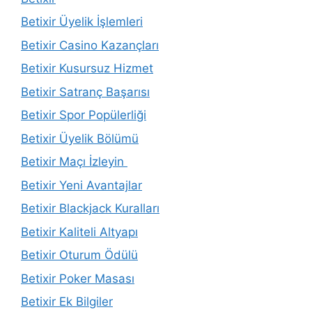
Betixir Üyelik İşlemleri
Betixir Casino Kazançları
Betixir Kusursuz Hizmet
Betixir Satranç Başarısı
Betixir Spor Popülerliği
Betixir Üyelik Bölümü
Betixir Maçı İzleyin
Betixir Yeni Avantajlar
Betixir Blackjack Kuralları
Betixir Kaliteli Altyapı
Betixir Oturum Ödülü
Betixir Poker Masası
Betixir Ek Bilgiler