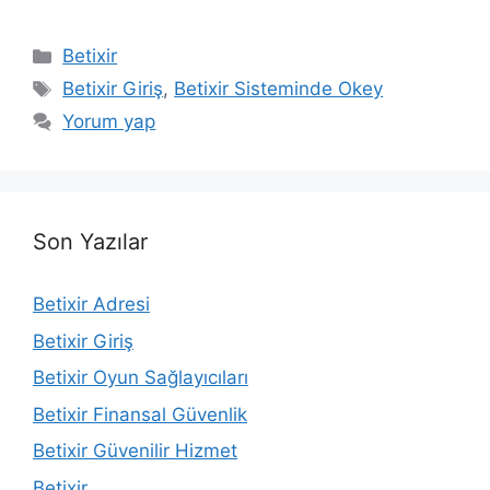
Kategoriler
Betixir
Etiketler
Betixir Giriş
,
Betixir Sisteminde Okey
Yorum yap
Son Yazılar
Betixir Adresi
Betixir Giriş
Betixir Oyun Sağlayıcıları
Betixir Finansal Güvenlik
Betixir Güvenilir Hizmet
Betixir