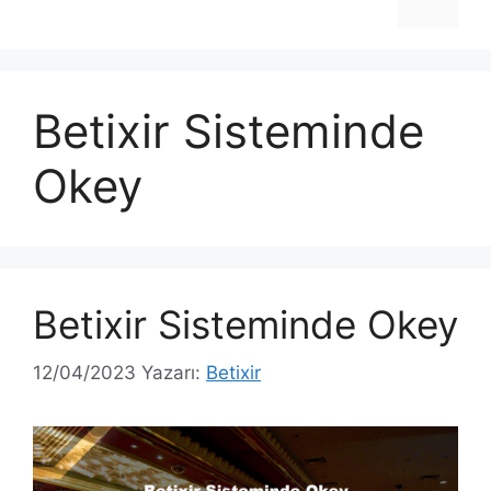
Betixir Sisteminde
Okey
Betixir Sisteminde Okey
12/04/2023
Yazarı:
Betixir