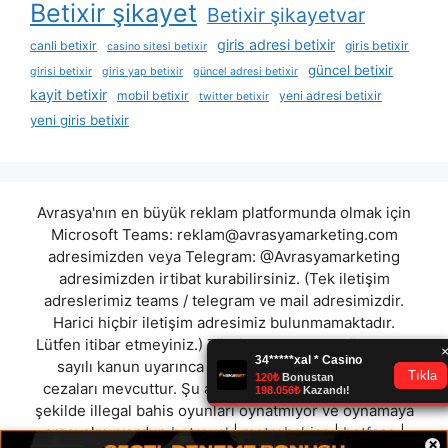
Betixir şikayet
Betixir şikayetvar
giris adresi betixir
canli betixir
giris betixir
casino sitesi betixir
güncel betixir
girisi betixir
giris yap betixir
güncel adresi betixir
kayit betixir
mobil betixir
yeni adresi betixir
twitter betixir
yeni giris betixir
Avrasya'nın en büyük reklam platformunda olmak için
Microsoft Teams:
reklam@avrasyamarketing.com
adresimizden veya Telegram: @Avrasyamarketing
adresimizden irtibat kurabilirsiniz. (Tek iletişim
adreslerimiz teams / telegram ve mail adresimizdir.
Harici hiçbir iletişim adresimiz bulunmamaktadır.
Lütfen itibar etmeyiniz.) Türkiye yasalarına göre 7258
sayılı kanun uyarınca yasa dışı bahis oynamanın
cezaları mevcuttur. Şu an bulunduğunuz site hiç bir
şekilde illegal bahis oyunları oynatmıyor ve oynamaya
aracı olmuyordur.
betroyal
|
metrobahiss
|
betface
|
×