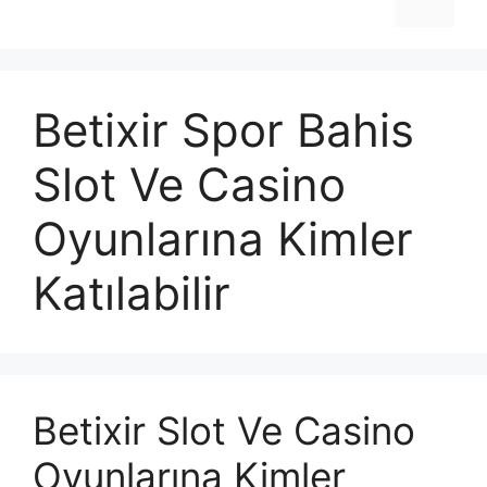
Betixir Spor Bahis
Slot Ve Casino
Oyunlarına Kimler
Katılabilir
Betixir Slot Ve Casino
Oyunlarına Kimler