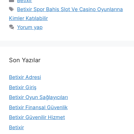
Betixir
Etiketler
Betixir Spor Bahis Slot Ve Casino Oyunlarına
Kimler Katılabilir
Yorum yap
Son Yazılar
Betixir Adresi
Betixir Giriş
Betixir Oyun Sağlayıcıları
Betixir Finansal Güvenlik
Betixir Güvenilir Hizmet
Betixir