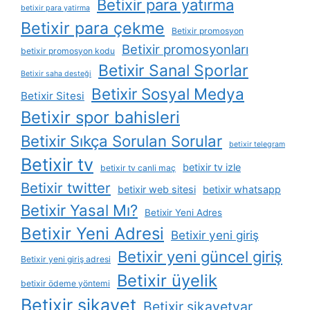
Betixir para yatırma
betixir para yatirma
Betixir para çekme
Betixir promosyon
Betixir promosyonları
betixir promosyon kodu
Betixir Sanal Sporlar
Betixir saha desteği
Betixir Sosyal Medya
Betixir Sitesi
Betixir spor bahisleri
Betixir Sıkça Sorulan Sorular
betixir telegram
Betixir tv
betixir tv izle
betixir tv canli maç
Betixir twitter
betixir web sitesi
betixir whatsapp
Betixir Yasal Mı?
Betixir Yeni Adres
Betixir Yeni Adresi
Betixir yeni giriş
Betixir yeni güncel giriş
Betixir yeni giriş adresi
Betixir üyelik
betixir ödeme yöntemi
Betixir şikayet
Betixir şikayetvar