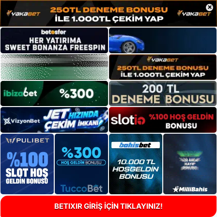
×
BETIXIR GİRİŞ İÇİN TIKLAYINIZ!