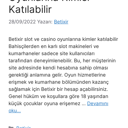
Katılabilir
28/09/2022
Yazarı:
Betixir
Betixir slot ve casino oyunlarına kimler katılabilir
Bahisçilerden en karlı slot makineleri ve
kumarhaneler sadece site kullanıcıları
tarafından deneyimlenebilir. Bu, her müşterinin
site adresinde kendi hesabına sahip olması
gerektiği anlamına gelir. Oyun hizmetlerine
erişmek ve kumarhane bölümünden kazanç
sağlamak için Betixir bir hesap açabilirsiniz.
Genel hüküm ve koşullara göre 18 yaşından
küçük çocuklar oyuna erişemez …
Devamını
oku…
Kategoriler