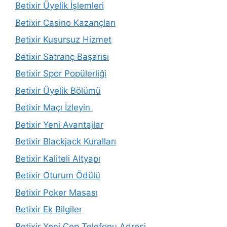
Betixir Üyelik İşlemleri
Betixir Casino Kazançları
Betixir Kusursuz Hizmet
Betixir Satranç Başarısı
Betixir Spor Popülerliği
Betixir Üyelik Bölümü
Betixir Maçı İzleyin
Betixir Yeni Avantajlar
Betixir Blackjack Kuralları
Betixir Kaliteli Altyapı
Betixir Oturum Ödülü
Betixir Poker Masası
Betixir Ek Bilgiler
Betixir Yeni Cep Telefonu Adresi