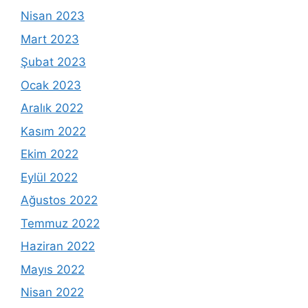
Nisan 2023
Mart 2023
Şubat 2023
Ocak 2023
Aralık 2022
Kasım 2022
Ekim 2022
Eylül 2022
Ağustos 2022
Temmuz 2022
Haziran 2022
Mayıs 2022
Nisan 2022