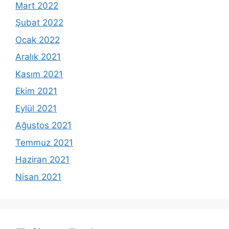
Mart 2022
Şubat 2022
Ocak 2022
Aralık 2021
Kasım 2021
Ekim 2021
Eylül 2021
Ağustos 2021
Temmuz 2021
Haziran 2021
Nisan 2021