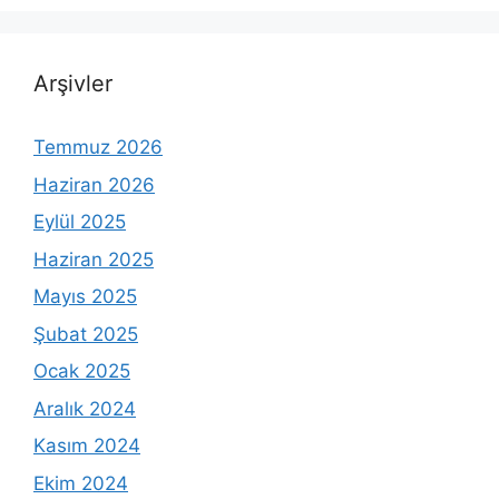
Arşivler
Temmuz 2026
Haziran 2026
Eylül 2025
Haziran 2025
Mayıs 2025
Şubat 2025
Ocak 2025
Aralık 2024
Kasım 2024
Ekim 2024