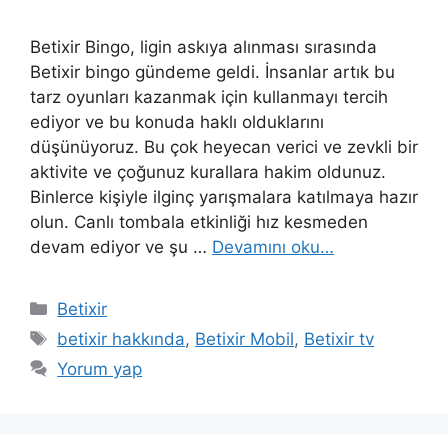
Betixir Bingo, ligin askıya alınması sırasında
Betixir bingo gündeme geldi. İnsanlar artık bu
tarz oyunları kazanmak için kullanmayı tercih
ediyor ve bu konuda haklı olduklarını
düşünüyoruz. Bu çok heyecan verici ve zevkli bir
aktivite ve çoğunuz kurallara hakim oldunuz.
Binlerce kişiyle ilginç yarışmalara katılmaya hazır
olun. Canlı tombala etkinliği hız kesmeden
devam ediyor ve şu …
Devamını oku…
Kategoriler
Betixir
Etiketler
betixir hakkında
,
Betixir Mobil
,
Betixir tv
Yorum yap