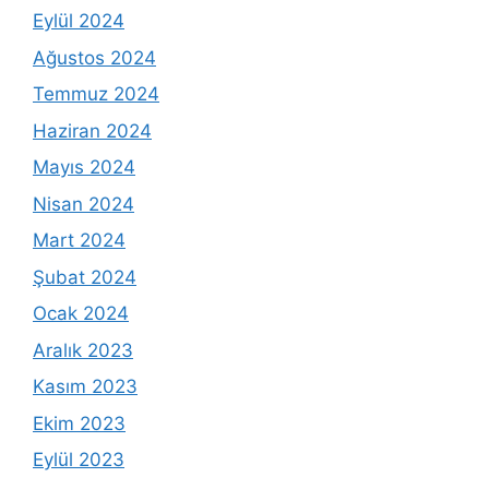
Eylül 2024
Ağustos 2024
Temmuz 2024
Haziran 2024
Mayıs 2024
Nisan 2024
Mart 2024
Şubat 2024
Ocak 2024
Aralık 2023
Kasım 2023
Ekim 2023
Eylül 2023