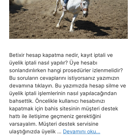
Betixir hesap kapatma nedir, kayıt iptali ve
üyelik iptali nasıl yapılır? Üye hesabı
sonlandırılırken hangi prosedürler izlenmelidir?
Bu soruların cevaplarını istiyorsanız yazımızın
devamına tıklayın. Bu yazımızda hesap silme ve
üyelik iptali işlemlerinin nasıl yapılacağından
bahsettik. Öncelikle kullanıcı hesabınızı
kapatmak için bahis sitesinin müşteri destek
hattı ile iletişime geçmeniz gerektiğini
varsayalım. Müşteri destek servisine
ulaştığınızda üyelik …
Devamını oku…