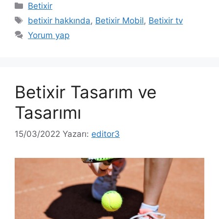
Kategoriler
Betixir
Etiketler
betixir hakkında
,
Betixir Mobil
,
Betixir tv
Yorum yap
Betixir Tasarım ve
Tasarımı
15/03/2022
Yazarı:
editor3