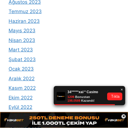
Ağustos 2023
Temmuz 2023
Haziran 2023
Mayıs 2023
Nisan 2023
Mart 2023
Şubat 2023
Ocak 2023
Aralık 2022
Kasım 2022
Ekim 2022
Eylül 2022
×
Ağustos 2022
Temmuz 2022