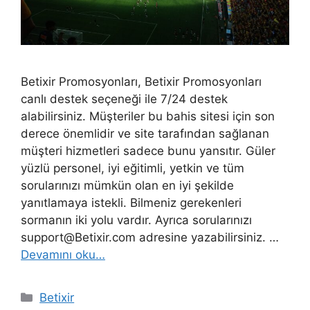
Betixir Promosyonları, Betixir Promosyonları
canlı destek seçeneği ile 7/24 destek
alabilirsiniz. Müşteriler bu bahis sitesi için son
derece önemlidir ve site tarafından sağlanan
müşteri hizmetleri sadece bunu yansıtır. Güler
yüzlü personel, iyi eğitimli, yetkin ve tüm
sorularınızı mümkün olan en iyi şekilde
yanıtlamaya istekli. Bilmeniz gerekenleri
sormanın iki yolu vardır. Ayrıca sorularınızı
support@Betixir.com
adresine yazabilirsiniz. …
Devamını oku…
Kategoriler
Betixir