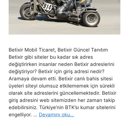
Betixir Mobil Ticaret, Betixir Güncel Tanıtım
Betixir gibi siteler bu kadar sık ​​adres
değiştirirken insanlar neden Betixir adreslerini
değiştiriyor? Betixir için giriş adresi nedir?
Aramaya devam etti. Betixir canlı bahis sitesi
üyeleri siteyi olumsuz etkilememek için sürekli
olarak site adreslerini güncellemektedir. Betixir
giriş adresini web sitemizden her zaman takip
edebilirsiniz. Türkiye’nin BTK’sı kumar sitelerini
engelliyor. …
Devamını oku…