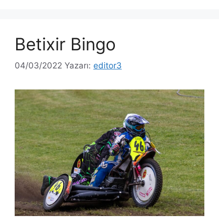
Betixir Bingo
04/03/2022
Yazarı:
editor3