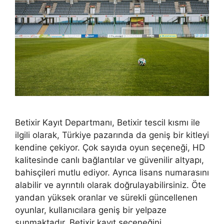
Betixir Kayıt Departmanı, Betixir tescil kısmı ile
ilgili olarak, Türkiye pazarında da geniş bir kitleyi
kendine çekiyor. Çok sayıda oyun seçeneği, HD
kalitesinde canlı bağlantılar ve güvenilir altyapı,
bahisçileri mutlu ediyor. Ayrıca lisans numarasını
alabilir ve ayrıntılı olarak doğrulayabilirsiniz. Öte
yandan yüksek oranlar ve sürekli güncellenen
oyunlar, kullanıcılara geniş bir yelpaze
sunmaktadır. Betixir kayıt seçeneğini …