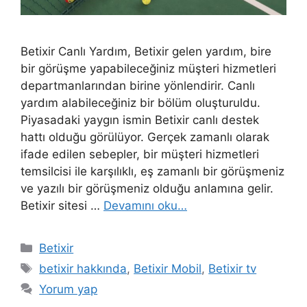
Betixir Canlı Yardım, Betixir gelen yardım, bire
bir görüşme yapabileceğiniz müşteri hizmetleri
departmanlarından birine yönlendirir. Canlı
yardım alabileceğiniz bir bölüm oluşturuldu.
Piyasadaki yaygın ismin Betixir canlı destek
hattı olduğu görülüyor. Gerçek zamanlı olarak
ifade edilen sebepler, bir müşteri hizmetleri
temsilcisi ile karşılıklı, eş zamanlı bir görüşmeniz
ve yazılı bir görüşmeniz olduğu anlamına gelir.
Betixir sitesi …
Devamını oku…
Kategoriler
Betixir
Etiketler
betixir hakkında
,
Betixir Mobil
,
Betixir tv
Yorum yap