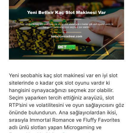
Yeni seobahis kaç slot makinesi var en iyi slot
sitelerinde o kadar çok slot oyunu vardır ki
hangisini oynayacağınızı seçmek zor olabilir.
Seçim yaparken tercih ettiğiniz arayüzü, slot
RTP’sini ve volatilitesini ve oyun sağlayıcısını göz
önünde bulundurun. Ana sağlayıcılardan ikisi,
sırasıyla Immortal Romance ve Fluffy Favorites
adlı ünlü slotları yapan Microgaming ve