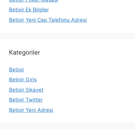
Betixir Ek Bilgiler
Betixir Yeni Cep Telefonu Adresi
Kategoriler
Betixir
Betixir Giriş
Betixir Şikayet
Betixir Twitter
Betixir Yeni Adresi