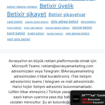
Betixir üyelik
betixir ödeme yöntemi
Betixir şikayet
Betixir şikayetvar
giris adresi betixir
canli betixir
giris betixir
casino sitesi betixir
güncel betixir
girisi betixir
giris yap betixir
güncel adresi betixir
kayit betixir
mobil betixir
yeni adresi betixir
twitter betixir
yeni giris betixir
Avrasya'nın en büyük reklam platformunda olmak için
Microsoft Teams:
reklam@avrasyamarketing.com
adresimizden veya Telegram: @Avrasyamarketing
adresimizden irtibat kurabilirsiniz. (Tek iletişim
adreslerimiz teams / telegram ve mail adresimizdir.
Harici hiçbir iletişim adresimiz bulunmamaktadır.
Lütfen itibar etmeyiniz.) Türkiye yasalarına göre 7258
sayılı kanun uyarınca yasa dışı bahis oynamanın
cezaları mevcuttur. Şu an bulunduğunuz site hiç bir