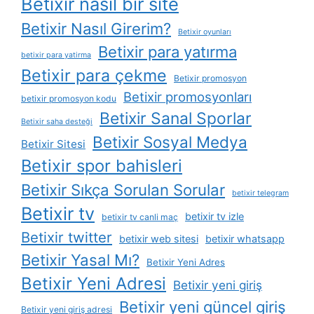
Betixir nasıl bir site
Betixir Nasıl Girerim?
Betixir oyunları
Betixir para yatırma
betixir para yatirma
Betixir para çekme
Betixir promosyon
Betixir promosyonları
betixir promosyon kodu
Betixir Sanal Sporlar
Betixir saha desteği
Betixir Sosyal Medya
Betixir Sitesi
Betixir spor bahisleri
Betixir Sıkça Sorulan Sorular
betixir telegram
Betixir tv
betixir tv izle
betixir tv canli maç
Betixir twitter
betixir web sitesi
betixir whatsapp
Betixir Yasal Mı?
Betixir Yeni Adres
Betixir Yeni Adresi
Betixir yeni giriş
Betixir yeni güncel giriş
Betixir yeni giriş adresi