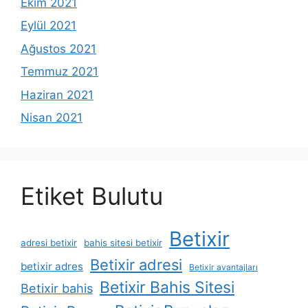
Ekim 2021
Eylül 2021
Ağustos 2021
Temmuz 2021
Haziran 2021
Nisan 2021
Etiket Bulutu
Betixir
adresi betixir
bahis sitesi betixir
Betixir adresi
betixir adres
Betixir avantajları
Betixir Bahis Sitesi
Betixir bahis