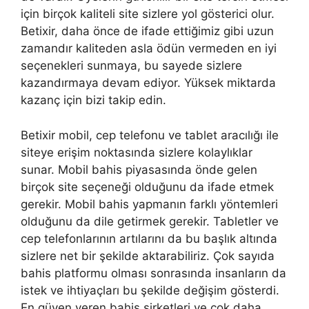
için birçok kaliteli site sizlere yol gösterici olur.
Betixir, daha önce de ifade ettiğimiz gibi uzun
zamandır kaliteden asla ödün vermeden en iyi
seçenekleri sunmaya, bu sayede sizlere
kazandırmaya devam ediyor. Yüksek miktarda
kazanç için bizi takip edin.
Betixir mobil, cep telefonu ve tablet aracılığı ile
siteye erişim noktasında sizlere kolaylıklar
sunar. Mobil bahis piyasasında önde gelen
birçok site seçeneği olduğunu da ifade etmek
gerekir. Mobil bahis yapmanın farklı yöntemleri
olduğunu da dile getirmek gerekir. Tabletler ve
cep telefonlarının artılarını da bu başlık altında
sizlere net bir şekilde aktarabiliriz. Çok sayıda
bahis platformu olması sonrasında insanların da
istek ve ihtiyaçları bu şekilde değişim gösterdi.
En güven veren bahis şirketleri ve çok daha