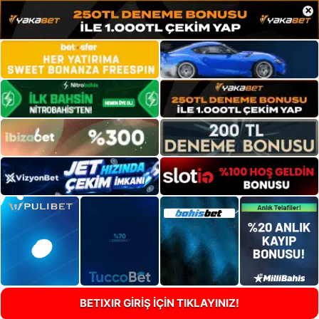
×
BETIXIR GİRİŞ İÇİN TIKLAYINIZ!