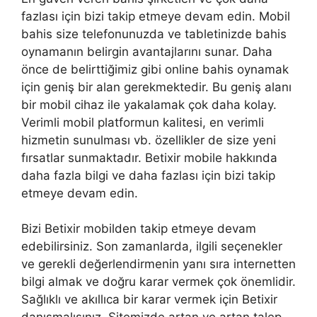
fazlası için bizi takip etmeye devam edin. Mobil
bahis size telefonunuzda ve tabletinizde bahis
oynamanın belirgin avantajlarını sunar. Daha
önce de belirttiğimiz gibi online bahis oynamak
için geniş bir alan gerekmektedir. Bu geniş alanı
bir mobil cihaz ile yakalamak çok daha kolay.
Verimli mobil platformun kalitesi, en verimli
hizmetin sunulması vb. özellikler de size yeni
fırsatlar sunmaktadır. Betixir mobile hakkında
daha fazla bilgi ve daha fazlası için bizi takip
etmeye devam edin.
Bizi Betixir mobilden takip etmeye devam
edebilirsiniz. Son zamanlarda, ilgili seçenekler
ve gerekli değerlendirmenin yanı sıra internetten
bilgi almak ve doğru karar vermek çok önemlidir.
Sağlıklı ve akıllıca bir karar vermek için Betixir