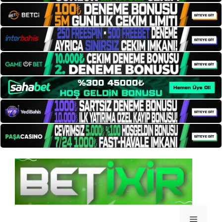
İçeriğe
atla
Menü