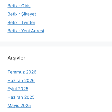
Betixir Giriş
Betixir Şikayet
Betixir Twitter
Betixir Yeni Adresi
Arşivler
Temmuz 2026
Haziran 2026
Eylül 2025
Haziran 2025
Mayıs 2025