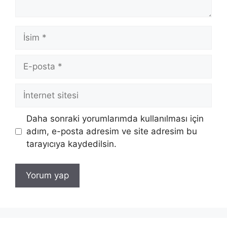
İsim
E-
posta
İnternet
sitesi
Daha sonraki yorumlarımda kullanılması için
adım, e-posta adresim ve site adresim bu
tarayıcıya kaydedilsin.