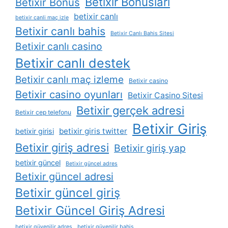
Betixir Bonusları
Betixir Bonus
betixir canlı
betixir canli maç izle
Betixir canlı bahis
Betixir Canlı Bahis Sitesi
Betixir canlı casino
Betixir canlı destek
Betixir canlı maç izleme
Betixir casino
Betixir casino oyunları
Betixir Casino Sitesi
Betixir gerçek adresi
Betixir cep telefonu
Betixir Giriş
betixir giris twitter
betixir girisi
Betixir giriş adresi
Betixir giriş yap
betixir güncel
Betixir güncel adres
Betixir güncel adresi
Betixir güncel giriş
Betixir Güncel Giriş Adresi
betixir güvenilir adres
betixir güvenilir bahis