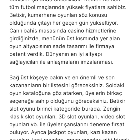
tüm futbol maçlarında yüksek fiyatlara sahibiz.
Betixir, kumarhane oyunları söz konusu
olduğunda çıtayı her geçen gün yükseltiyor.
Canlı bahis masasında casino hizmetlerine
girdiğinizde, menünün üst kısmında yer alan
oyun altyapısının sade tasarımı ile firmaya
patent verdik. Dünyanın en iyi altyapı
sağlayıcıları ile anlaşmaların imzalanması.
Sağ üst köşeye bakın ve en önemli ve son
kazananların bir listesini göreceksiniz. Soldaki
oyun kataloğuna göz atarken, üyelerin birkaç
seçeneğe sahip olduğunu göreceksiniz. Betixir
slot oyunu birinci kategoride burada. Zengin
klasik slot oyunları, 3D slot oyunları, video slot
oyunları vb. ile üyeler şanslarını deneme fırsatı
buluyor. Ayrıca jackpot oyunları, kazı kazan