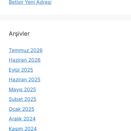
Betixir Yeni Adresi
Arşivler
Temmuz 2026
Haziran 2026
Eylül 2025
Haziran 2025
Mayıs 2025
Şubat 2025
Ocak 2025
Aralık 2024
Kasım 2024