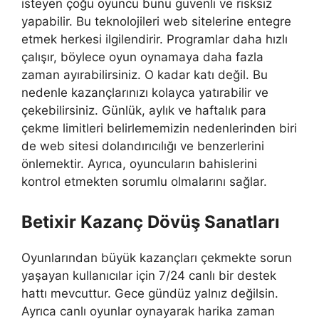
isteyen çoğu oyuncu bunu güvenli ve risksiz
yapabilir. Bu teknolojileri web sitelerine entegre
etmek herkesi ilgilendirir. Programlar daha hızlı
çalışır, böylece oyun oynamaya daha fazla
zaman ayırabilirsiniz. O kadar katı değil. Bu
nedenle kazançlarınızı kolayca yatırabilir ve
çekebilirsiniz. Günlük, aylık ve haftalık para
çekme limitleri belirlememizin nedenlerinden biri
de web sitesi dolandırıcılığı ve benzerlerini
önlemektir. Ayrıca, oyuncuların bahislerini
kontrol etmekten sorumlu olmalarını sağlar.
Betixir Kazanç Dövüş Sanatları
Oyunlarından büyük kazançları çekmekte sorun
yaşayan kullanıcılar için 7/24 canlı bir destek
hattı mevcuttur. Gece gündüz yalnız değilsin.
Ayrıca canlı oyunlar oynayarak harika zaman