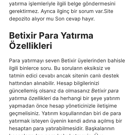
yatırma işlemleriyle ilgili belge göndermesini
gerektirmez. Ayrıca ilginç bir sorum var.Site
depozito alıyor mu Son cevap hayır.
Betixir Para Yatırma
Özellikleri
Para yatırmayı seven Betixir üyelerinden bahisle
ilgili binlerce soru. Bu soruların eksiksiz ve
tatmin edici cevabı ancak sitenin canlı destek
hattından alınabilir. Hesap bilgilerinizi
güncellemiş olsanız da olmasanız
Betixir para
yatırma özellikleri
da herhangi bir şeye yatırım
yapmadan önce hesap yöneticinizle iletişime
geçmelisiniz. Yatırım koşullarından biri de para
yatırmak isteyen üyenin kendi adına açılmış bir
hesaptan para yatırabilmesidir. Başkalarının