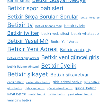
Betixir Sitesi
Betixir spor bahisleri
Betixir Sıkça Sorulan Sorular
betixir telegram
Betixir tv
betixir tv izle
betixir tv canli maç
Betixir twitter
betixir web sitesi
betixir whatsapp
Betixir Yasal Mı?
Betixir Yeni Adres
Betixir Yeni Adresi
Betixir yeni giriş
Betixir yeni güncel giriş
Betixir yeni giriş adresi
Betixir üyelik
betixir ödeme yöntemi
Betixir şikayet
Betixir şikayetvar
giris adresi betixir
canli betixir
giris betixir
casino sitesi betixir
güncel betixir
girisi betixir
giris yap betixir
güncel adresi betixir
kayit betixir
mobil betixir
yeni adresi betixir
twitter betixir
yeni giris betixir