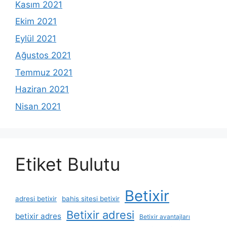
Kasım 2021
Ekim 2021
Eylül 2021
Ağustos 2021
Temmuz 2021
Haziran 2021
Nisan 2021
Etiket Bulutu
Betixir
adresi betixir
bahis sitesi betixir
Betixir adresi
betixir adres
Betixir avantajları