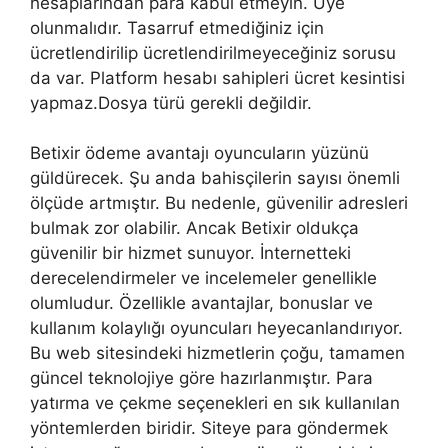
hesaplarından para kabul etmeyin. Üye
olunmalıdır. Tasarruf etmediğiniz için
ücretlendirilip ücretlendirilmeyeceğiniz sorusu
da var. Platform hesabı sahipleri ücret kesintisi
yapmaz.Dosya türü gerekli değildir.
Betixir ödeme avantajı oyuncuların yüzünü
güldürecek. Şu anda bahisçilerin sayısı önemli
ölçüde artmıştır. Bu nedenle, güvenilir adresleri
bulmak zor olabilir. Ancak Betixir oldukça
güvenilir bir hizmet sunuyor. İnternetteki
derecelendirmeler ve incelemeler genellikle
olumludur. Özellikle avantajlar, bonuslar ve
kullanım kolaylığı oyuncuları heyecanlandırıyor.
Bu web sitesindeki hizmetlerin çoğu, tamamen
güncel teknolojiye göre hazırlanmıştır. Para
yatırma ve çekme seçenekleri en sık kullanılan
yöntemlerden biridir. Siteye para göndermek