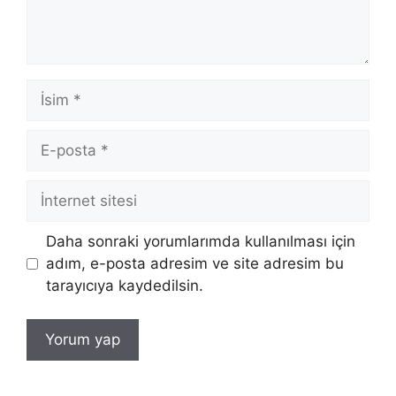
İsim
E-
posta
İnternet
sitesi
Daha sonraki yorumlarımda kullanılması için
adım, e-posta adresim ve site adresim bu
tarayıcıya kaydedilsin.