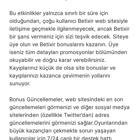
Bu etkinlikler yalnızca sınırlı bir süre için
olduğundan, çoğu kullanıcı Betixir web sitesiyle
iletişime geçmekle ilgilenmeyecek, ancak Betixir
bir şans vermeniz için sizi teşvik edecek. Siteye
üye olun ve Betixir bonuslarını kazanın. Üye
iseniz tüm detayları promosyonlar bölümünden
okuyabilir ve doğru karar verebilirsiniz.
Kayıplarınız küçük de olsa site bonuslar ve
kayıplarınızı kazanca çevirmenin yollarını
sunuyor.
Bonus Güncellemeler, web sitesindeki en son
güncellemeleri görmenizi ve diğer sosyal medya
sitelerinden (özellikle Twitter’dan) adres
güncellemelerini görmenizi sağlar.Oyunlarından
büyük kazançları çekmekte sorun yaşayan
kullanıcılar için 7/24 canlı bir destek hattı