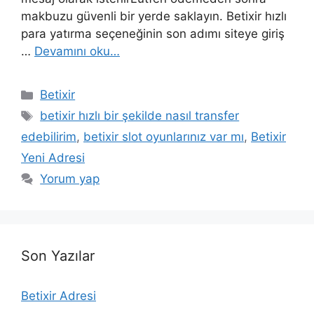
makbuzu güvenli bir yerde saklayın. Betixir hızlı
para yatırma seçeneğinin son adımı siteye giriş
…
Devamını oku…
Kategoriler
Betixir
Etiketler
betixir hızlı bir şekilde nasıl transfer
edebilirim
,
betixir slot oyunlarınız var mı
,
Betixir
Yeni Adresi
Yorum yap
Son Yazılar
Betixir Adresi