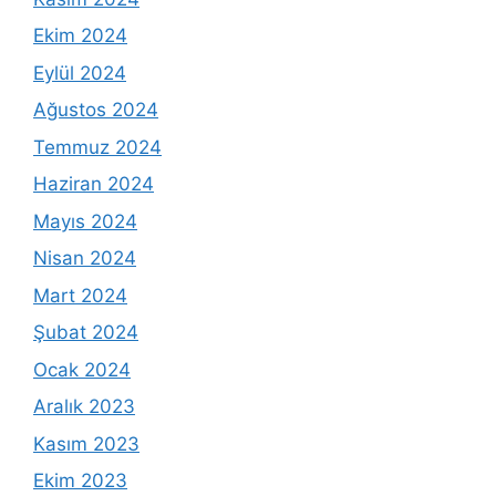
Ekim 2024
Eylül 2024
Ağustos 2024
Temmuz 2024
Haziran 2024
Mayıs 2024
Nisan 2024
Mart 2024
Şubat 2024
Ocak 2024
Aralık 2023
Kasım 2023
Ekim 2023