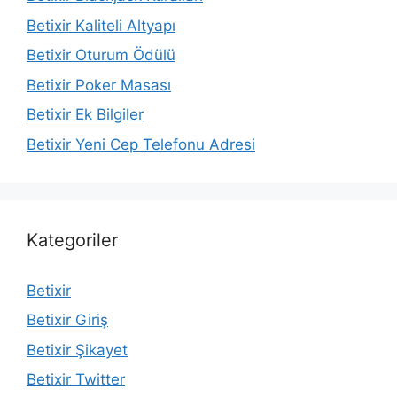
Betixir Kaliteli Altyapı
Betixir Oturum Ödülü
Betixir Poker Masası
Betixir Ek Bilgiler
Betixir Yeni Cep Telefonu Adresi
Kategoriler
Betixir
Betixir Giriş
Betixir Şikayet
Betixir Twitter