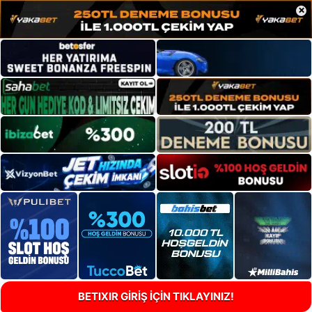
×
BETIXIR GİRİŞ İÇİN TIKLAYINIZ!