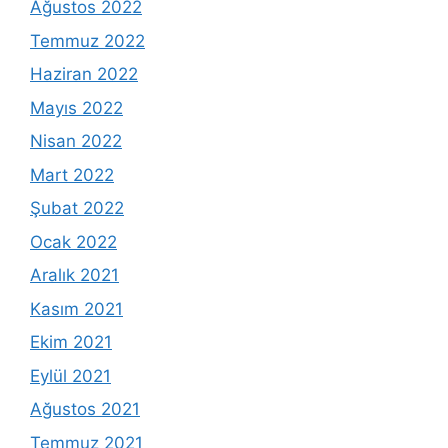
Ağustos 2022
Temmuz 2022
Haziran 2022
Mayıs 2022
Nisan 2022
Mart 2022
Şubat 2022
Ocak 2022
Aralık 2021
Kasım 2021
Ekim 2021
Eylül 2021
Ağustos 2021
Temmuz 2021