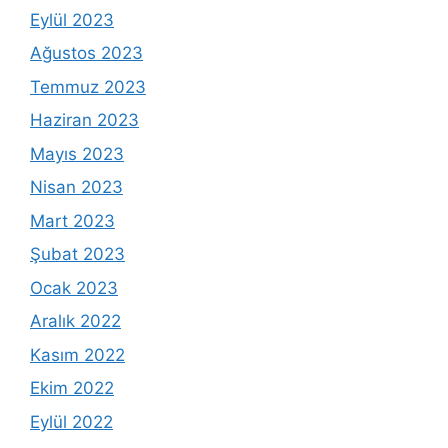
Eylül 2023
Ağustos 2023
Temmuz 2023
Haziran 2023
Mayıs 2023
Nisan 2023
Mart 2023
Şubat 2023
Ocak 2023
Aralık 2022
Kasım 2022
Ekim 2022
Eylül 2022